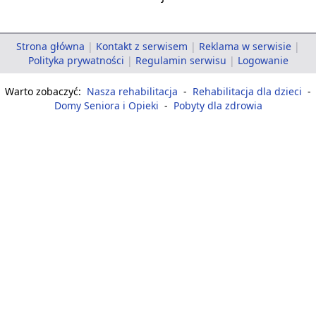
Strona główna
|
Kontakt z serwisem
|
Reklama w serwisie
|
Polityka prywatności
|
Regulamin serwisu
|
Logowanie
Warto zobaczyć:
Nasza rehabilitacja
-
Rehabilitacja dla dzieci
-
Domy Seniora i Opieki
-
Pobyty dla zdrowia