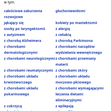
w tym:
całościowe zaburzenia
głuchoniewidomi
rozwojowe
jąkający się
kobiety po mastektomii
osoby po laryngektomii
z alergią
z autyzmem
z celiakią
z chorobą Alzheimera
z chorobą Parkinsona
z chorobami
z chorobami narządów
dermatologicznymi
wydzielania wewnętrznego
z chorobami neurologicznymi
z chorobami przemiany
materii
z chorobami reumatycznymi
z chorobami skóry
z chorobami układu
z chorobami układu
krwiotworczego
moczowo-płciowego
z chorobami układu
z chorobami wymagającymi
pokarmowego
leczenia dietami
eliminacyjnymi
z cukrzycą
z epilepsją