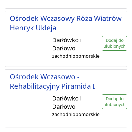
Ośrodek Wczasowy Róża Wiatrów
Henryk Ukleja
Darłówko i
Dodaj do
ulubionych
Darłowo
zachodniopomorskie
Ośrodek Wczasowo -
Rehabilitacyjny Piramida I
Darłówko i
Dodaj do
ulubionych
Darłowo
zachodniopomorskie