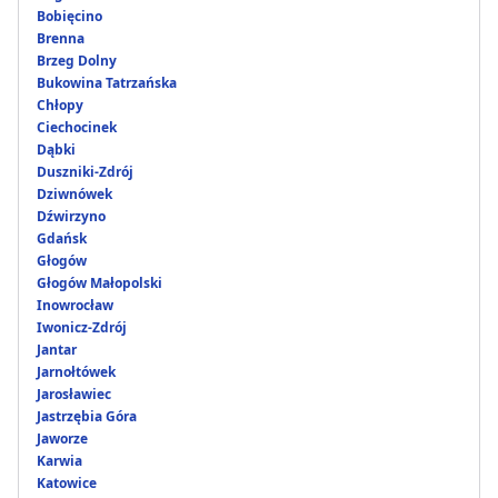
Bobięcino
Brenna
Brzeg Dolny
Bukowina Tatrzańska
Chłopy
Ciechocinek
Dąbki
Duszniki-Zdrój
Dziwnówek
Dźwirzyno
Gdańsk
Głogów
Głogów Małopolski
Inowrocław
Iwonicz-Zdrój
Jantar
Jarnołtówek
Jarosławiec
Jastrzębia Góra
Jaworze
Karwia
Katowice