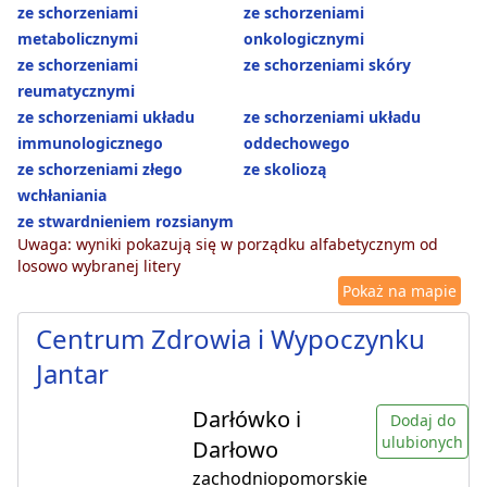
ze schorzeniami
ze schorzeniami
metabolicznymi
onkologicznymi
ze schorzeniami
ze schorzeniami skóry
reumatycznymi
ze schorzeniami układu
ze schorzeniami układu
immunologicznego
oddechowego
ze schorzeniami złego
ze skoliozą
wchłaniania
ze stwardnieniem rozsianym
Uwaga: wyniki pokazują się w porządku alfabetycznym od
losowo wybranej litery
Pokaż na mapie
Centrum Zdrowia i Wypoczynku
Jantar
Darłówko i
Dodaj do
ulubionych
Darłowo
zachodniopomorskie