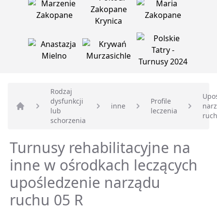
Rodzaj
Upo
dysfunkcji
Profile
inne
nar
lub
leczenia
Strona główna
ruch
schorzenia
Turnusy rehabilitacyjne na
inne w ośrodkach leczących
upośledzenie narządu
ruchu 05 R