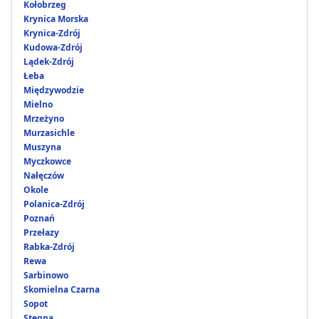
Kołobrzeg
Krynica Morska
Krynica-Zdrój
Kudowa-Zdrój
Lądek-Zdrój
Łeba
Międzywodzie
Mielno
Mrzeżyno
Murzasichle
Muszyna
Myczkowce
Nałęczów
Okole
Polanica-Zdrój
Poznań
Przełazy
Rabka-Zdrój
Rewa
Sarbinowo
Skomielna Czarna
Sopot
Stegna