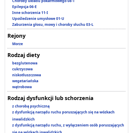
Choroby układu pokarmowego 08-T
Epilepsja 06-E
Inne schorzenia 11-I
Upośledzenie umysłowe 01-U
Zaburzenia głosu, mowy i choroby słuchu 03-L
Rejony
Morze
Rodzaj diety
bezglutenowa
cukrzycowa
niskotłuszczowa
wegetariańska
wątrobowa
Rodzaj dysfunkcji lub schorzenia
z chorobą psychiczną
z dysfunkcją narządu ruchu poruszających się na wózkach
inwalidzkich
z dysfunkcją narządu ruchu, z wyłączeniem osób poruszających
się na wózkach inwalidzkich