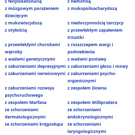
z fenyloketonurią
z hemofilią
z mózgowym porażeniem
z mukopolisacharydozą
dziecięcym
z mukowiscydozą
z niedoczynnością tarczycy
z otyłością
z przewlekłym zapaleniem
trzustki
z przewlekłymi chorobami
z rozszczepem wargi i
wątroby
podniebienia
z wadami genetycznymi
z wadami postawy
z zaburzeniami depresyjnymi
z zaburzeniami głosu i mowy
z zaburzeniami nerwicowymi
z zaburzeniami psycho-
organicznymi
z zaburzeniami rozwoju
z zespołem Downa
psychoruchowego
z zespołem Marfana
z zespołem Willipradera
ze schorzeniami
ze schorzeniami
dermatologicznymi
endokrynologicznymi
ze schorzeniami kręgosłupa
ze schorzeniami
laryngologicznymi