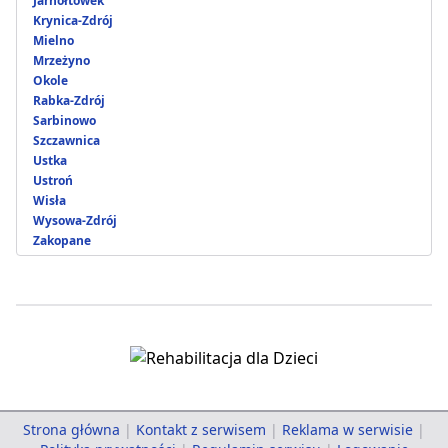
Jarnołtówek
Krynica-Zdrój
Mielno
Mrzeżyno
Okole
Rabka-Zdrój
Sarbinowo
Szczawnica
Ustka
Ustroń
Wisła
Wysowa-Zdrój
Zakopane
Strona główna
|
Kontakt z serwisem
|
Reklama w serwisie
|