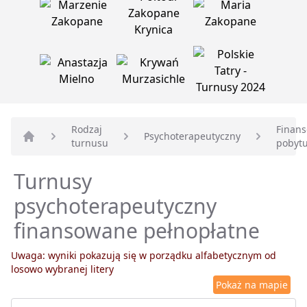
Rodzaj
Finan
Psychoterapeutyczny
turnusu
pobyt
Strona główna
Turnusy
psychoterapeutyczny
finansowane pełnopłatne
Uwaga: wyniki pokazują się w porządku alfabetycznym od
losowo wybranej litery
Pokaż na mapie