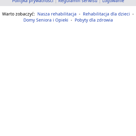
Polityka prywatności
|
Regulamin serwisu
|
Logowanie
Warto zobaczyć:
Nasza rehabilitacja
-
Rehabilitacja dla dzieci
-
Domy Seniora i Opieki
-
Pobyty dla zdrowia