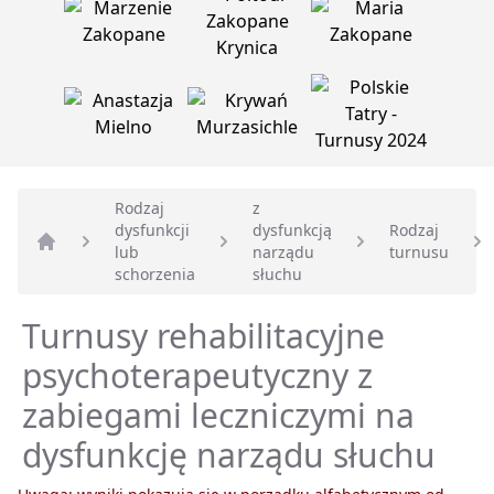
Rodzaj
z
dysfunkcji
dysfunkcją
Rodzaj
lub
narządu
turnusu
Strona główna
schorzenia
słuchu
Turnusy rehabilitacyjne
psychoterapeutyczny z
zabiegami leczniczymi na
dysfunkcję narządu słuchu