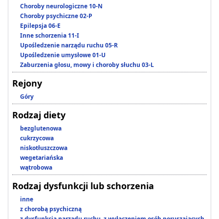
Choroby neurologiczne 10-N
Choroby psychiczne 02-P
Epilepsja 06-E
Inne schorzenia 11-I
Upośledzenie narządu ruchu 05-R
Upośledzenie umysłowe 01-U
Zaburzenia głosu, mowy i choroby słuchu 03-L
Rejony
Góry
Rodzaj diety
bezglutenowa
cukrzycowa
niskotłuszczowa
wegetariańska
wątrobowa
Rodzaj dysfunkcji lub schorzenia
inne
z chorobą psychiczną
z dysfunkcją narządu ruchu, z wyłączeniem osób poruszających