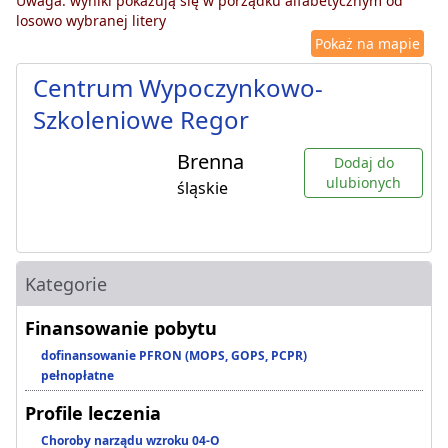
Uwaga: wyniki pokazują się w porządku alfabetycznym od
losowo wybranej litery
Pokaż na mapie
Centrum Wypoczynkowo-
Szkoleniowe Regor
Brenna
Dodaj do
ulubionych
śląskie
Kategorie
Finansowanie pobytu
dofinansowanie PFRON (MOPS, GOPS, PCPR)
pełnopłatne
Profile leczenia
Choroby narządu wzroku 04-O