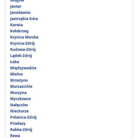
Głogów
Jantar
Jarosławiec
Jastrzębia Góra
Karwia
Kołobrzeg
Krynica Morska
Krynica-Zdrój
Kudowa-Zdrój
Lądek-Zdrój
Łeba
Międzywodzie
Mielno
Mrzeżyno
Murzasichle
Muszyna
Myczkowce
Nałęczów
Niechorze
Polanica-Zdrój
Przełazy
Rabka-Zdrój
Rewa