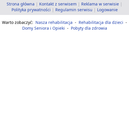
Strona główna
|
Kontakt z serwisem
|
Reklama w serwisie
|
Polityka prywatności
|
Regulamin serwisu
|
Logowanie
Warto zobaczyć:
Nasza rehabilitacja
-
Rehabilitacja dla dzieci
-
Domy Seniora i Opieki
-
Pobyty dla zdrowia