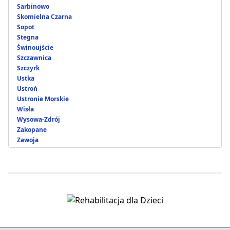
Sarbinowo
Skomielna Czarna
Sopot
Stegna
Świnoujście
Szczawnica
Szczyrk
Ustka
Ustroń
Ustronie Morskie
Wisła
Wysowa-Zdrój
Zakopane
Zawoja