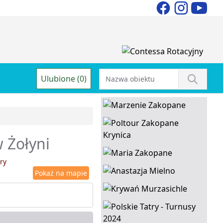
Ulubione (0)
w Żołyni
ry
Pokaż na mapie