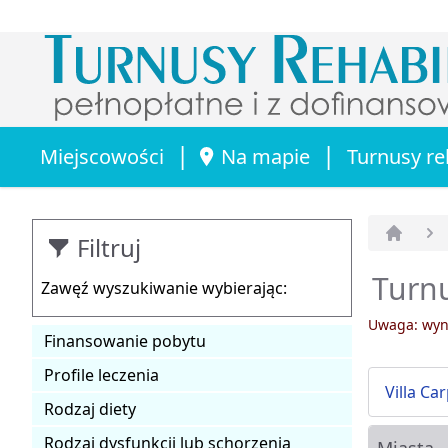
|
|
Miejscowości
Na mapie
Turnusy re
Filtruj
Strona 
Turnu
Zawęź wyszukiwanie wybierając:
Uwaga: wyni
Finansowanie pobytu
Profile leczenia
Villa Ca
Rodzaj diety
Rodzaj dysfunkcji lub schorzenia
Miasta