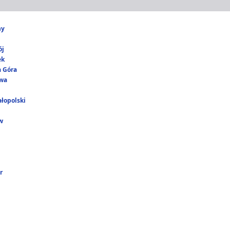
ny
ój
ek
a Góra
wa
łopolski
w
r