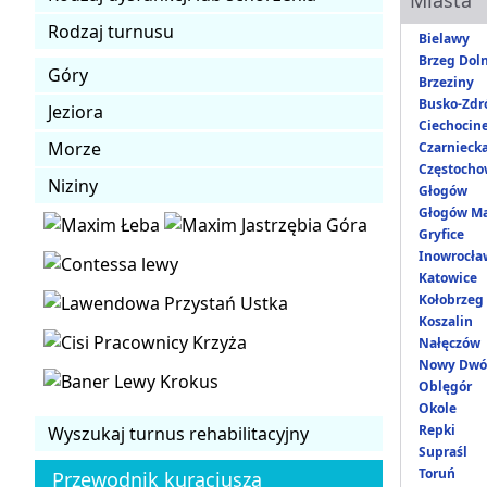
Rodzaj turnusu
Bielawy
Brzeg Dol
Góry
Brzeziny
Busko-Zdr
Jeziora
Ciechocin
Morze
Czarnieck
Częstocho
Niziny
Głogów
Głogów Ma
Gryfice
Inowrocła
Katowice
Kołobrzeg
Koszalin
Nałęczów
Nowy Dwó
Oblęgór
Okole
Repki
Wyszukaj turnus rehabilitacyjny
Supraśl
Toruń
Przewodnik kuracjusza