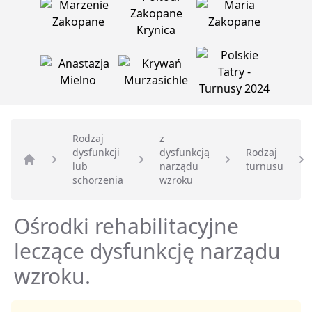
Rodzaj
z
dysfunkcji
dysfunkcją
Rodzaj
lub
narządu
turnusu
Strona główna
schorzenia
wzroku
Ośrodki rehabilitacyjne
leczące dysfunkcję narządu
wzroku.