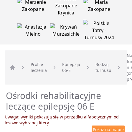
Na
fu
Profile
Epilepsja
Rodzaj
ni
leczenia
06-E
turnusu
Strona główna
(o
pr
Ośrodki rehabilitacyjne
leczące epilepsję 06 E
Uwaga: wyniki pokazują się w porządku alfabetycznym od
losowo wybranej litery
Pokaż na mapie