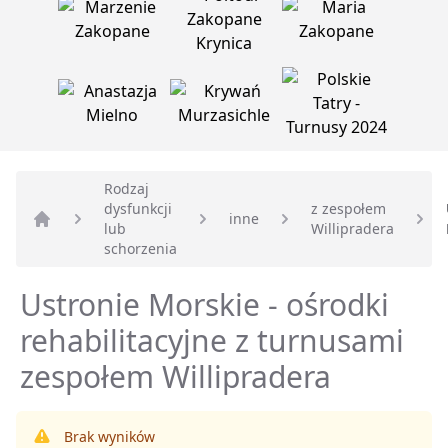
Rodzaj
dysfunkcji
z zespołem
inne
lub
Willipradera
Strona główna
schorzenia
Ustronie Morskie - ośrodki
rehabilitacyjne z turnusami
zespołem Willipradera
Brak wyników