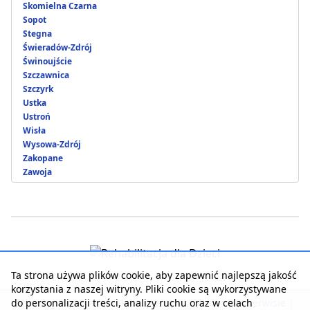
Skomielna Czarna
Sopot
Stegna
Świeradów-Zdrój
Świnoujście
Szczawnica
Szczyrk
Ustka
Ustroń
Wisła
Wysowa-Zdrój
Zakopane
Zawoja
Ta strona używa plików cookie, aby zapewnić najlepszą jakość
korzystania z naszej witryny. Pliki cookie są wykorzystywane
do personalizacji treści, analizy ruchu oraz w celach
Strona główna
|
Kontakt z serwisem
|
Reklama w serwisie
|