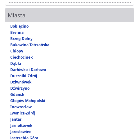
Miasta
Bobięcino
Brenna
Brzeg Dolny
Bukowina Tatrzańska
Chłopy
Ciechocinek
Dąbki
Darłówko i Darłowo
Duszniki-Zdrój
Dziwnówek
Dźwirzyno
Gdańsk
Głogów Małopolski
Inowrocław
Iwonicz-Zdrój
Jantar
Jarnołtówek
Jarosławiec
Jastrzębia Góra