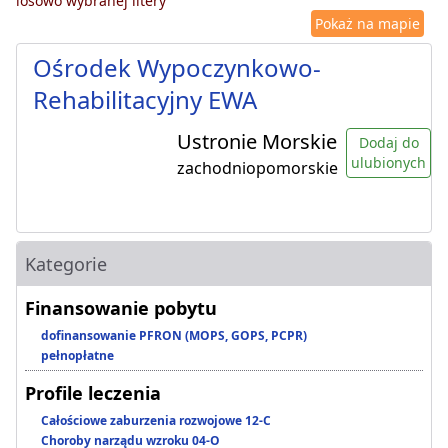
losowo wybranej litery
Pokaż na mapie
Ośrodek Wypoczynkowo-
Rehabilitacyjny EWA
Ustronie Morskie
Dodaj do
ulubionych
zachodniopomorskie
Kategorie
Finansowanie pobytu
dofinansowanie PFRON (MOPS, GOPS, PCPR)
pełnopłatne
Profile leczenia
Całościowe zaburzenia rozwojowe 12-C
Choroby narządu wzroku 04-O