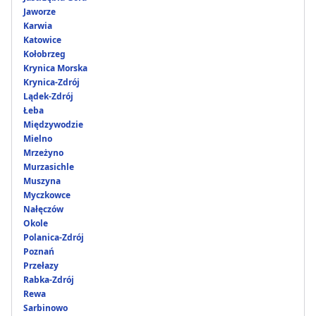
Jaworze
Karwia
Katowice
Kołobrzeg
Krynica Morska
Krynica-Zdrój
Lądek-Zdrój
Łeba
Międzywodzie
Mielno
Mrzeżyno
Murzasichle
Muszyna
Myczkowce
Nałęczów
Okole
Polanica-Zdrój
Poznań
Przełazy
Rabka-Zdrój
Rewa
Sarbinowo