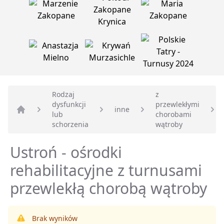
Rodzaj
z
dysfunkcji
przewlekłymi
inne
lub
chorobami
Strona główna
schorzenia
wątroby
Ustroń - ośrodki
rehabilitacyjne z turnusami
przewlekłą chorobą wątroby
Brak wyników