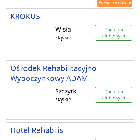
Pokaż na mapie
KROKUS
Wisła
Dodaj do
ulubionych
śląskie
Ośrodek Rehabilitacyjno -
Wypoczynkowy ADAM
Szczyrk
Dodaj do
ulubionych
śląskie
Hotel Rehabilis