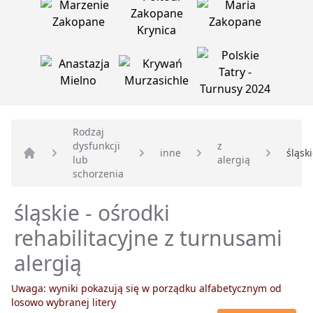
Rodzaj
dysfunkcji
z
inne
śląsk
lub
alergią
Strona główna
schorzenia
śląskie - ośrodki
rehabilitacyjne z turnusami
alergią
Uwaga: wyniki pokazują się w porządku alfabetycznym od
losowo wybranej litery