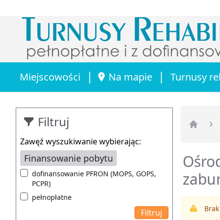
|
|
Miejscowości
Na mapie
Turnusy re
Filtruj
Strona 
Zawęź wyszukiwanie wybierając:
Ośrod
Finansowanie pobytu
dofinansowanie PFRON (MOPS, GOPS,
zabu
PCPR)
pełnopłatne
Brak