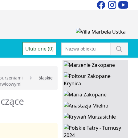
Ulubione (0)
burzeniami
śląskie
rwicowymi
eczące