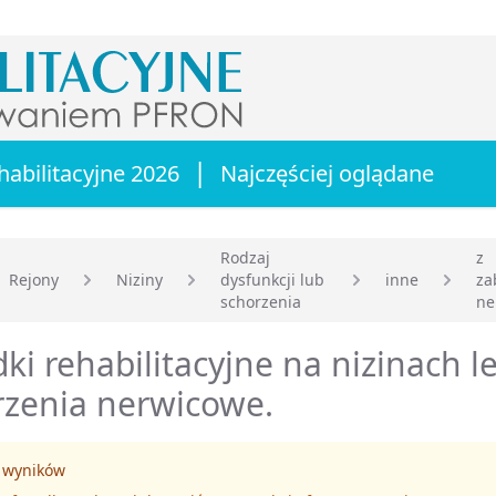
|
habilitacyjne 2026
Najczęściej oglądane
Rodzaj
z
Rejony
Niziny
dysfunkcji lub
inne
za
główna
schorzenia
ne
ki rehabilitacyjne na nizinach l
rzenia nerwicowe.
 wyników