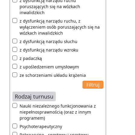
z dysfunkcją narządu ruchu
poruszających się na wózkach
inwalidzkich
z dysfunkcją narządu ruchu, z
wyłączeniem osób poruszających się na
wózkach inwalidzkich
z dysfunkcją narządu słuchu
z dysfunkcją narządu wzroku
z padaczką
z upośledzeniem umysłowym
ze schorzeniami układu krążenia
Rodzaj turnusu
Nauki niezależnego funkcjonowania z
niepełnosprawnością (oraz z innym
programem)
Psychoterapeutyczny
Rekreacyjno - sportowy i sportowy