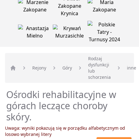
Rodzaj
dysfunkcji
Rejony
Góry
inne
lub
Strona główna
schorzenia
Ośrodki rehabilitacyjne w
górach leczące choroby
skóry.
Uwaga: wyniki pokazują się w porządku alfabetycznym od
losowo wybranej litery