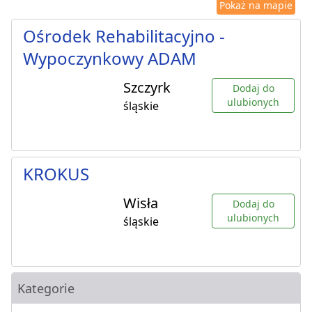
Pokaż na mapie
Ośrodek Rehabilitacyjno -
Wypoczynkowy ADAM
Szczyrk
Dodaj do
ulubionych
śląskie
KROKUS
Wisła
Dodaj do
ulubionych
śląskie
Kategorie