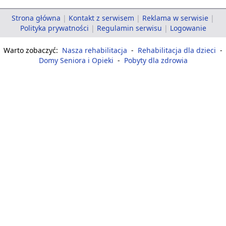
Strona główna
|
Kontakt z serwisem
|
Reklama w serwisie
|
Polityka prywatności
|
Regulamin serwisu
|
Logowanie
Warto zobaczyć:
Nasza rehabilitacja
-
Rehabilitacja dla dzieci
-
Domy Seniora i Opieki
-
Pobyty dla zdrowia