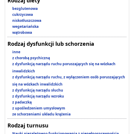
Rodzaj diety
bezglutenowa
cukrzycowa
niskotłuszczowa
wegetariańska
wątrobowa
Rodzaj dysfunkcji lub schorzenia
inne
z chorobą psychiczną
z dysfunkcją narządu ruchu poruszających się na wózkach
inwalidzkich
z dysfunkcją narządu ruchu, z wyłączeniem osób poruszających
się na wózkach inwalidzkich
z dysfunkcją narządu słuchu
z dysfunkcją narządu wzroku
z padaczką
z upośledzeniem umysłowym
ze schorzeniami układu krążenia
Rodzaj turnusu
Nauki niezależnego funkcjonowania z niepełnosprawnością