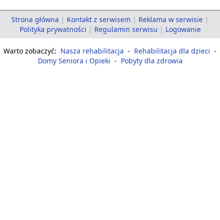
Strona główna
|
Kontakt z serwisem
|
Reklama w serwisie
|
Polityka prywatności
|
Regulamin serwisu
|
Logowanie
Warto zobaczyć:
Nasza rehabilitacja
-
Rehabilitacja dla dzieci
-
Domy Seniora i Opieki
-
Pobyty dla zdrowia