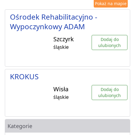
Pokaż na mapie
Ośrodek Rehabilitacyjno -
Wypoczynkowy ADAM
Szczyrk
Dodaj do
ulubionych
śląskie
KROKUS
Wisła
Dodaj do
ulubionych
śląskie
Kategorie