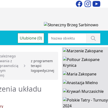
Ulubione (0)
zależnego
wania z
z programem
sprawnością
terapii
nnym
logopedycznej
em)
rzenia układu
ry