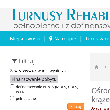
|
|
Miejscowości
Na mapie
Turnusy re
Filtruj
Zawęź wyszukiwanie wybierając:
Strona 
Finansowanie pobytu
dofinansowanie PFRON (MOPS, GOPS,
Ośrod
PCPR)
krąże
pełnopłatne
Uwaga: wyni