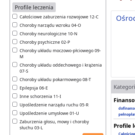
Profile leczenia
Ośro
Całościowe zaburzenia rozwojowe 12-C
Choroby narządu wzroku 04-O
Choroby neurologiczne 10-N
Choroby psychiczne 02-P
Choroby układu moczowo-płciowego 09-
M
Choroby układu oddechowego i krążenia
07-S
Choroby układu pokarmowego 08-T
Kategor
Epilepsja 06-E
Inne schorzenia 11-I
Finanso
Upośledzenie narządu ruchu 05-R
dofinans
Upośledzenie umysłowe 01-U
pełnopła
Zaburzenia głosu, mowy i choroby
Profile 
słuchu 03-L
Całościo