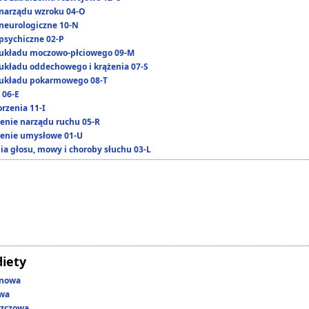
narządu wzroku 04-O
neurologiczne 10-N
psychiczne 02-P
układu moczowo-płciowego 09-M
układu oddechowego i krążenia 07-S
układu pokarmowego 08-T
 06-E
rzenia 11-I
enie narządu ruchu 05-R
enie umysłowe 01-U
ia głosu, mowy i choroby słuchu 03-L
diety
enowa
owa
szczowa