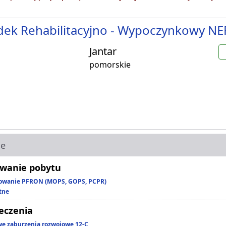
dek Rehabilitacyjno - Wypoczynkowy N
Jantar
pomorskie
ie
wanie pobytu
owanie PFRON (MOPS, GOPS, PCPR)
tne
leczenia
we zaburzenia rozwojowe 12-C