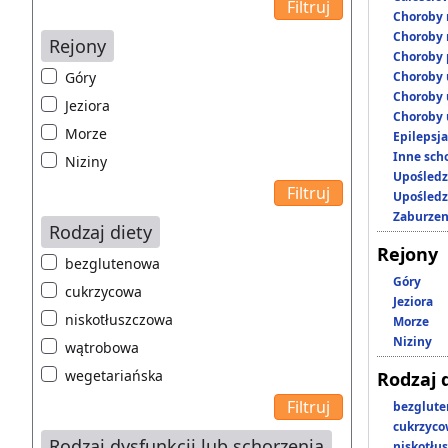
Choroby 
Choroby 
Rejony
Choroby 
Góry
Choroby 
Choroby 
Jeziora
Choroby 
Morze
Epilepsja
Inne scho
Niziny
Upośledz
Upośledz
Zaburzen
Rodzaj diety
Rejony
bezglutenowa
Góry
cukrzycowa
Jeziora
niskotłuszczowa
Morze
Niziny
wątrobowa
wegetariańska
Rodzaj 
bezglut
cukrzyc
Rodzaj dysfunkcji lub schorzenia
niskotłu