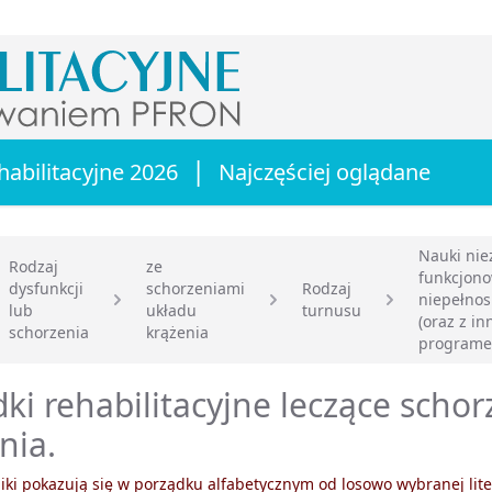
|
habilitacyjne 2026
Najczęściej oglądane
Nauki nie
Rodzaj
ze
funkcjono
dysfunkcji
schorzeniami
Rodzaj
niepełno
lub
układu
turnusu
główna
(oraz z i
schorzenia
krążenia
program
ki rehabilitacyjne leczące scho
nia.
ki pokazują się w porządku alfabetycznym od losowo wybranej lite