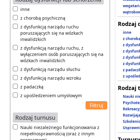
wegetari
inne
wątrobo
z chorobą psychiczną
Rodzaj 
z dysfunkcją narządu ruchu
inne
poruszających się na wózkach
z chorob
inwalidzkich
z dysfun
z dysfunkcją narządu ruchu, z
z dysfun
wyłączeniem osób poruszających się na
z dysfun
wózkach inwalidzkich
z dysfun
z dysfunkcją narządu słuchu
z padacz
z upośl
z dysfunkcją narządu wzroku
z padaczką
Rodzaj 
z upośledzeniem umysłowym
Nauki ni
Psychote
Rekreacy
Rozwijaj
Rodzaj turnusu
Szkoleni
Nauki niezależnego funkcjonowania z
Usprawni
niepełnosprawnością (oraz z innym
Turnusy
programem)