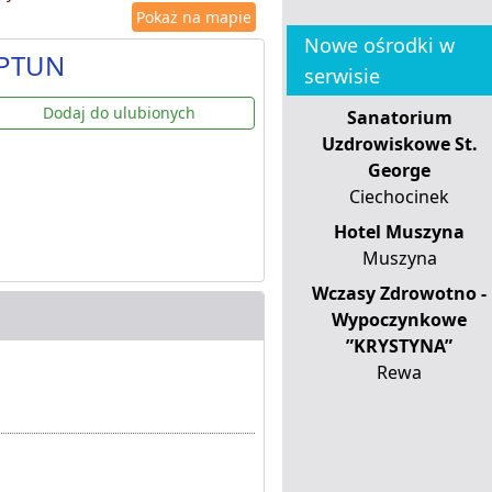
Pokaż na mapie
Nowe ośrodki w
EPTUN
serwisie
Dodaj do ulubionych
Sanatorium
Uzdrowiskowe St.
George
Ciechocinek
Hotel Muszyna
Muszyna
Wczasy Zdrowotno -
Wypoczynkowe
”KRYSTYNA”
Rewa