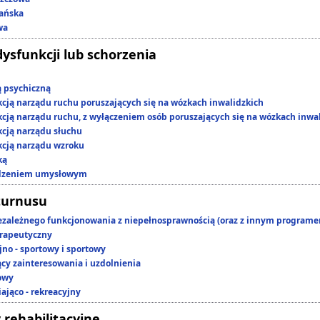
ańska
wa
dysfunkcji lub schorzenia
ą psychiczną
kcją narządu ruchu poruszających się na wózkach inwalidzkich
kcją narządu ruchu, z wyłączeniem osób poruszających się na wózkach inwa
kcją narządu słuchu
kcją narządu wzroku
ką
edzeniem umysłowym
turnusu
ezależnego funkcjonowania z niepełnosprawnością (oraz z innym program
rapeutyczny
jno - sportowy i sportowy
ący zainteresowania i uzdolnienia
owy
ająco - rekreacyjny
 rehabilitacyjne