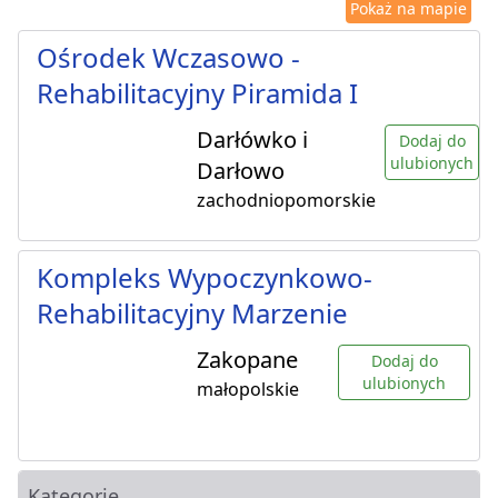
Pokaż na mapie
Ośrodek Wczasowo -
Rehabilitacyjny Piramida I
Darłówko i
Dodaj do
ulubionych
Darłowo
zachodniopomorskie
Kompleks Wypoczynkowo-
Rehabilitacyjny Marzenie
Zakopane
Dodaj do
ulubionych
małopolskie
Kategorie