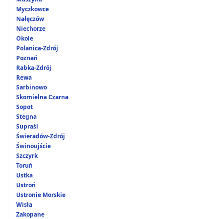
Myczkowce
Nałęczów
Niechorze
Okole
Polanica-Zdrój
Poznań
Rabka-Zdrój
Rewa
Sarbinowo
Skomielna Czarna
Sopot
Stegna
Supraśl
Świeradów-Zdrój
Świnoujście
Szczyrk
Toruń
Ustka
Ustroń
Ustronie Morskie
Wisła
Zakopane