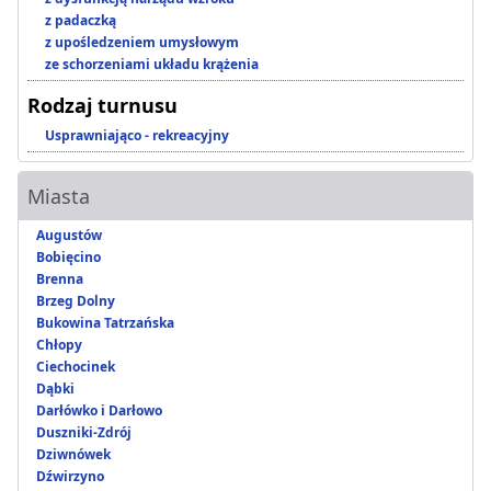
z padaczką
z upośledzeniem umysłowym
ze schorzeniami układu krążenia
Rodzaj turnusu
Usprawniająco - rekreacyjny
Miasta
Augustów
Bobięcino
Brenna
Brzeg Dolny
Bukowina Tatrzańska
Chłopy
Ciechocinek
Dąbki
Darłówko i Darłowo
Duszniki-Zdrój
Dziwnówek
Dźwirzyno