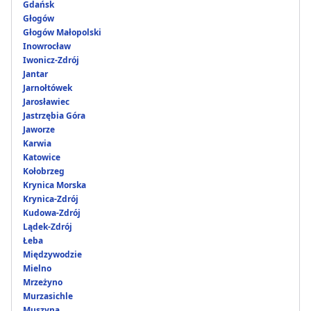
Gdańsk
Głogów
Głogów Małopolski
Inowrocław
Iwonicz-Zdrój
Jantar
Jarnołtówek
Jarosławiec
Jastrzębia Góra
Jaworze
Karwia
Katowice
Kołobrzeg
Krynica Morska
Krynica-Zdrój
Kudowa-Zdrój
Lądek-Zdrój
Łeba
Międzywodzie
Mielno
Mrzeżyno
Murzasichle
Muszyna