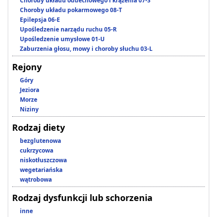
Choroby układu oddechowego i krążenia 07-S
Choroby układu pokarmowego 08-T
Epilepsja 06-E
Upośledzenie narządu ruchu 05-R
Upośledzenie umysłowe 01-U
Zaburzenia głosu, mowy i choroby słuchu 03-L
Rejony
Góry
Jeziora
Morze
Niziny
Rodzaj diety
bezglutenowa
cukrzycowa
niskotłuszczowa
wegetariańska
wątrobowa
Rodzaj dysfunkcji lub schorzenia
inne