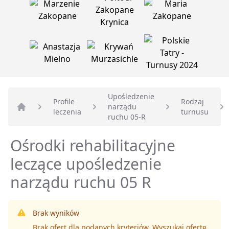
Upośledzenie
Profile
Rodzaj
narządu
leczenia
turnusu
Strona główna
ruchu 05-R
Ośrodki rehabilitacyjne
leczące upośledzenie
narządu ruchu 05 R
Brak wyników
Brak ofert dla podanych kryteriów. Wyszukaj ofertę