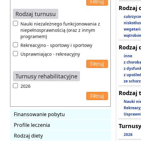
Rodzaj 
Rodzaj turnusu
cukrzyc
niskotłu
Nauki niezależnego funkcjonowania z
wegetari
niepełnosprawnością (oraz z innym
wątrobo
programem)
Rekreacyjno - sportowy i sportowy
Rodzaj 
Usprawniająco - rekreacyjny
inne
z chorob
z dysfun
z upośl
Turnusy rehabilitacyjne
ze schor
2026
Rodzaj 
Nauki ni
Rekreacy
Finansowanie pobytu
Usprawni
Profile leczenia
Turnusy
2026
Rodzaj diety