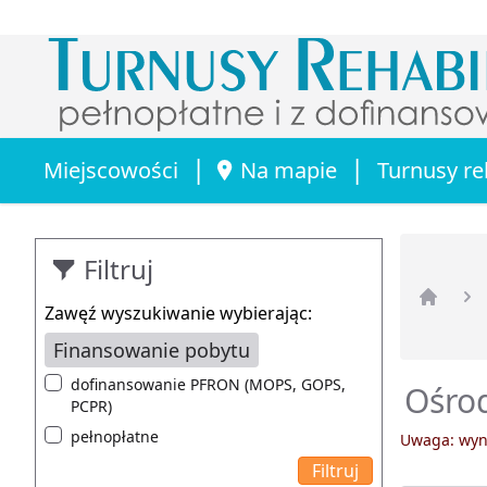
|
|
Miejscowości
Na mapie
Turnusy re
Filtruj
Zawęź wyszukiwanie wybierając:
Strona 
Finansowanie pobytu
dofinansowanie PFRON (MOPS, GOPS,
Ośrod
PCPR)
pełnopłatne
Uwaga: wyni