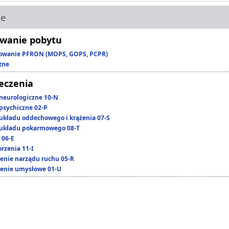
ie
wanie pobytu
owanie PFRON (MOPS, GOPS, PCPR)
tne
leczenia
neurologiczne 10-N
psychiczne 02-P
układu oddechowego i krążenia 07-S
układu pokarmowego 08-T
 06-E
rzenia 11-I
enie narządu ruchu 05-R
enie umysłowe 01-U