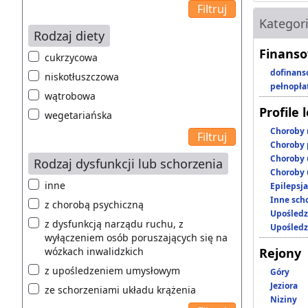
Kategor
Rodzaj diety
Finanso
cukrzycowa
dofinans
niskotłuszczowa
pełnopła
wątrobowa
Profile 
wegetariańska
Choroby 
Choroby 
Choroby 
Rodzaj dysfunkcji lub schorzenia
Choroby 
inne
Epilepsja
Inne scho
z chorobą psychiczną
Upośledz
z dysfunkcją narządu ruchu, z
Upośledz
wyłączeniem osób poruszających się na
wózkach inwalidzkich
Rejony
z upośledzeniem umysłowym
Góry
Jeziora
ze schorzeniami układu krążenia
Niziny