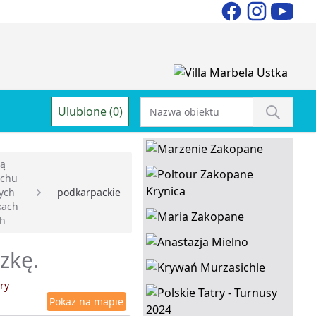
Ulubione (0)
ją
uchu
ych
podkarpackie
kach
ch
zkę.
ry
Pokaż na mapie