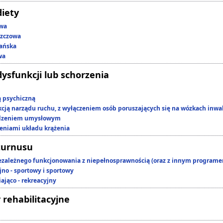
diety
owa
szczowa
ańska
wa
dysfunkcji lub schorzenia
ą psychiczną
kcją narządu ruchu, z wyłączeniem osób poruszających się na wózkach inwa
edzeniem umysłowym
zeniami układu krążenia
turnusu
ezależnego funkcjonowania z niepełnosprawnością (oraz z innym program
jno - sportowy i sportowy
ająco - rekreacyjny
 rehabilitacyjne