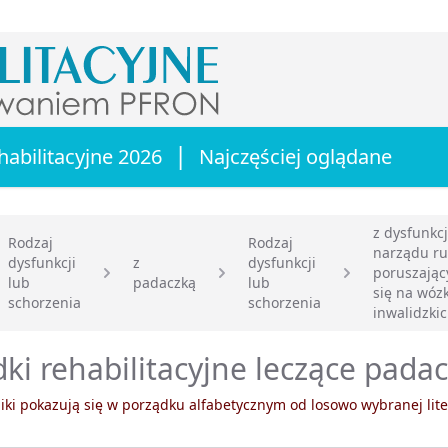
|
habilitacyjne 2026
Najczęściej oglądane
z dysfunkc
Rodzaj
Rodzaj
narządu r
dysfunkcji
z
dysfunkcji
poruszając
lub
padaczką
lub
główna
się na wóz
schorzenia
schorzenia
inwalidzki
ki rehabilitacyjne leczące padac
ki pokazują się w porządku alfabetycznym od losowo wybranej lite