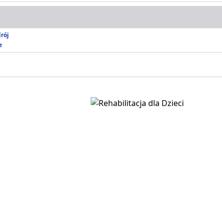
rój
e