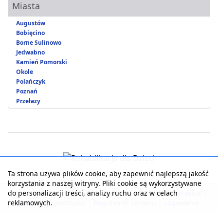
Miasta
Augustów
Bobięcino
Borne Sulinowo
Jedwabno
Kamień Pomorski
Okole
Polańczyk
Poznań
Przełazy
Ta strona używa plików cookie, aby zapewnić najlepszą jakość
korzystania z naszej witryny. Pliki cookie są wykorzystywane
do personalizacji treści, analizy ruchu oraz w celach
Strona główna
|
Kontakt z serwisem
|
Reklama w serwisie
|
reklamowych.
Polityka prywatności
|
Regulamin serwisu
|
Logowanie