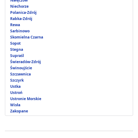
Nałęczów
Niechorze
Polanica-Zdrój
Rabka-Zdrój
Rewa
Sarbinowo
Skomielna Czarna
Sopot
Stegna
Supraśl
Świeradów-Zdrój
Świnoujście
Szczawnica
Szczyrk
Ustka
Ustroń
Ustronie Morskie
Wisła
Zakopane