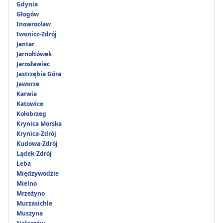
Gdynia
Głogów
Inowrocław
Iwonicz-Zdrój
Jantar
Jarnołtówek
Jarosławiec
Jastrzębia Góra
Jaworze
Karwia
Katowice
Kołobrzeg
Krynica Morska
Krynica-Zdrój
Kudowa-Zdrój
Lądek-Zdrój
Łeba
Międzywodzie
Mielno
Mrzeżyno
Murzasichle
Muszyna