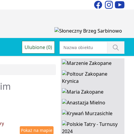
Ulubione (0)
kim
ry
Pokaż na mapie