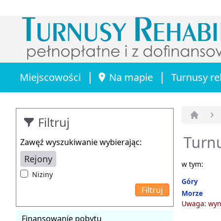
|
|
Miejscowości
Na mapie
Turnusy re
Filtruj
Strona 
Turnu
Zawęź wyszukiwanie wybierając:
Rejony
w tym:
Niziny
Góry
Morze
Uwaga: wyni
Finansowanie pobytu