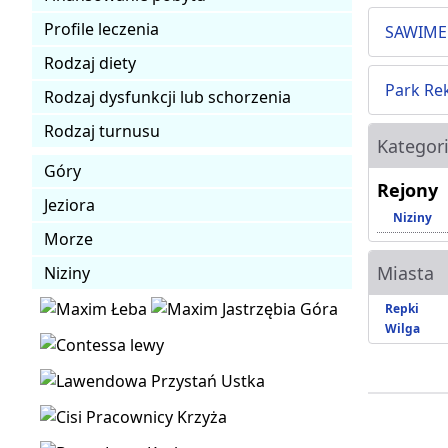
Profile leczenia
SAWIM
Rodzaj diety
Park Re
Rodzaj dysfunkcji lub schorzenia
Rodzaj turnusu
Kategor
Góry
Rejony
Jeziora
Niziny
Morze
Miasta
Niziny
Repki
Wilga