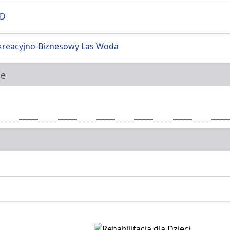
ED
kreacyjno-Biznesowy Las Woda
ie