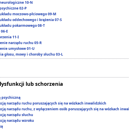
neurologiczne 10-N
psychiczne 02-P
układu moczowo-płciowego 09-M
układu oddechowego i krążenia 07-S
układu pokarmowego 08-T
 06-E
rzenia 11-I
enie narządu ruchu 05-R
enie umysłowe 01-U
ia głosu, mowy i choroby słuchu 03-L
dysfunkcji lub schorzenia
ą psychiczną
kcją narządu ruchu poruszających się na wózkach inwalidzkich
kcją narządu ruchu, z wyłączeniem osób poruszających się na wózkach inwa
kcją narządu słuchu
kcją narządu wzroku
ką