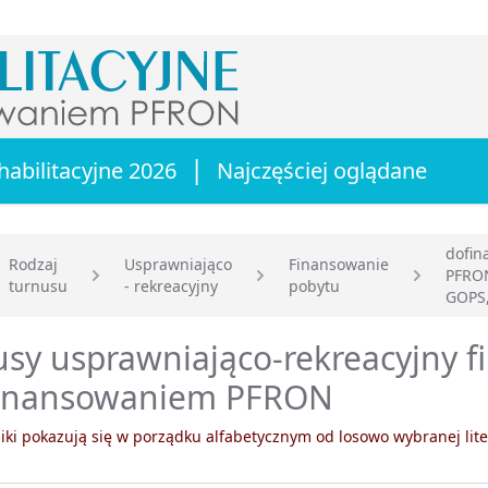
|
habilitacyjne 2026
Najczęściej oglądane
dofin
Rodzaj
Usprawniająco
Finansowanie
PFRO
turnusu
- rekreacyjny
pobytu
główna
GOPS,
usy usprawniająco-rekreacyjny 
finansowaniem PFRON
ki pokazują się w porządku alfabetycznym od losowo wybranej lite