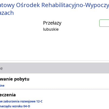
towy Ośrodek Rehabilitacyjno-Wypocz
azach
Przełazy
lubuskie
ie
wanie pobytu
tne
leczenia
we zaburzenia rozwojowe 12-C
narządu wzroku 04-O