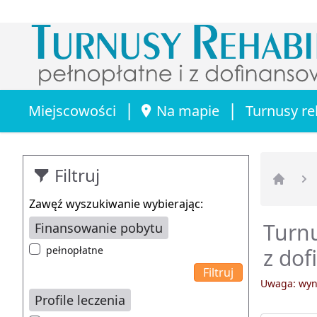
|
|
Miejscowości
Na mapie
Turnusy re
Filtruj
Strona 
Zawęź wyszukiwanie wybierając:
Turn
Finansowanie pobytu
pełnopłatne
z do
Uwaga: wyni
Profile leczenia