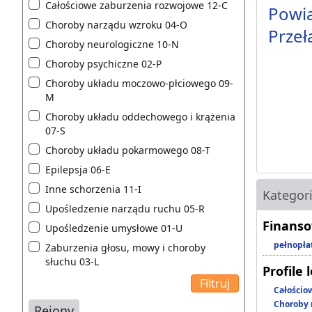
Całościowe zaburzenia rozwojowe 12-C
Powia
Choroby narządu wzroku 04-O
Przeł
Choroby neurologiczne 10-N
Choroby psychiczne 02-P
Choroby układu moczowo-płciowego 09-
M
Choroby układu oddechowego i krążenia
07-S
Choroby układu pokarmowego 08-T
Epilepsja 06-E
Inne schorzenia 11-I
Kategor
Upośledzenie narządu ruchu 05-R
Finanso
Upośledzenie umysłowe 01-U
pełnopła
Zaburzenia głosu, mowy i choroby
słuchu 03-L
Profile 
Całościo
Choroby 
Rejony