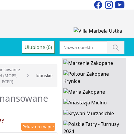
Ulubione (0)
ansowanie
N (MOPS,
lubuskie
 PCPR)
finansowane
ry
Pokaż na mapie