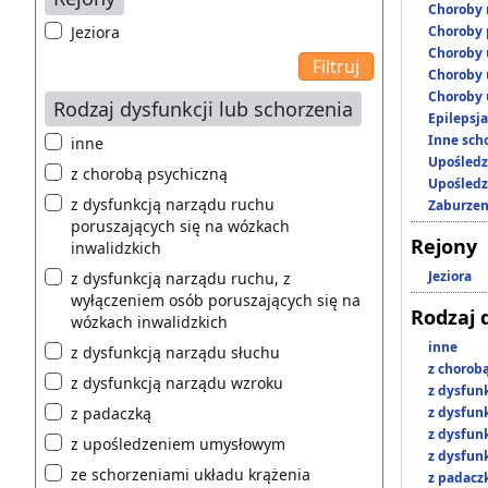
Choroby 
Jeziora
Choroby 
Choroby 
Choroby 
Choroby 
Rodzaj dysfunkcji lub schorzenia
Epilepsja
Inne scho
inne
Upośledz
z chorobą psychiczną
Upośledz
z dysfunkcją narządu ruchu
Zaburzen
poruszających się na wózkach
Rejony
inwalidzkich
Jeziora
z dysfunkcją narządu ruchu, z
wyłączeniem osób poruszających się na
Rodzaj 
wózkach inwalidzkich
inne
z dysfunkcją narządu słuchu
z chorob
z dysfunkcją narządu wzroku
z dysfun
z padaczką
z dysfun
z dysfun
z upośledzeniem umysłowym
z dysfun
ze schorzeniami układu krążenia
z padacz