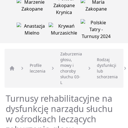
Zaburzenia
głosu,
Rodzaj
Profile
mowy i
dysfunkcji
leczenia
choroby
lub
Strona główna
słuchu 03-
schorzenia
L
Turnusy rehabilitacyjne na
dysfunkcję narządu słuchu
w ośrodkach leczących