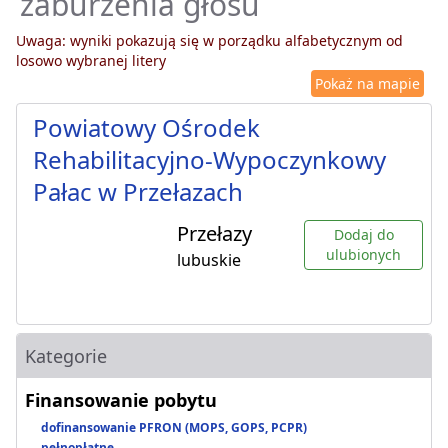
zaburzenia głosu
Uwaga: wyniki pokazują się w porządku alfabetycznym od
losowo wybranej litery
Pokaż na mapie
Powiatowy Ośrodek
Rehabilitacyjno-Wypoczynkowy
Pałac w Przełazach
Przełazy
Dodaj do
ulubionych
lubuskie
Kategorie
Finansowanie pobytu
dofinansowanie PFRON (MOPS, GOPS, PCPR)
pełnopłatne