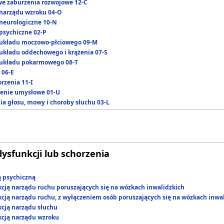
we zaburzenia rozwojowe 12-C
narządu wzroku 04-O
neurologiczne 10-N
psychiczne 02-P
układu moczowo-płciowego 09-M
układu oddechowego i krążenia 07-S
układu pokarmowego 08-T
 06-E
rzenia 11-I
enie umysłowe 01-U
ia głosu, mowy i choroby słuchu 03-L
dysfunkcji lub schorzenia
ą psychiczną
kcją narządu ruchu poruszających się na wózkach inwalidzkich
kcją narządu ruchu, z wyłączeniem osób poruszających się na wózkach inwa
kcją narządu słuchu
kcją narządu wzroku