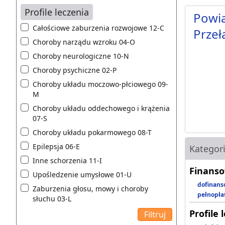
Profile leczenia
Powia
Całościowe zaburzenia rozwojowe 12-C
Przeł
Choroby narządu wzroku 04-O
Choroby neurologiczne 10-N
Choroby psychiczne 02-P
Choroby układu moczowo-płciowego 09-
M
Choroby układu oddechowego i krążenia
07-S
Choroby układu pokarmowego 08-T
Epilepsja 06-E
Kategor
Inne schorzenia 11-I
Finanso
Upośledzenie umysłowe 01-U
dofinans
Zaburzenia głosu, mowy i choroby
pełnopła
słuchu 03-L
Profile 