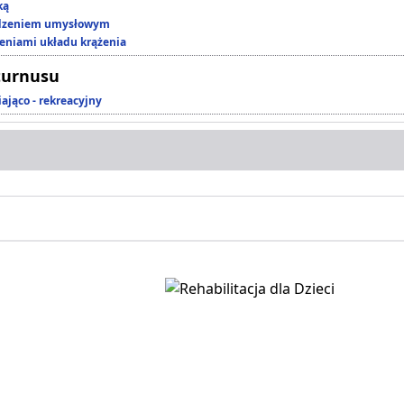
ką
edzeniem umysłowym
zeniami układu krążenia
turnusu
ająco - rekreacyjny