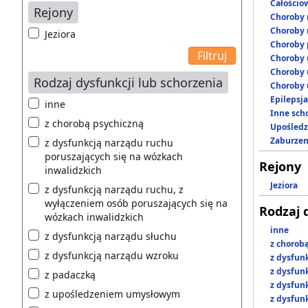
Całościo
Rejony
Choroby 
Choroby 
Jeziora
Choroby 
Choroby 
Choroby 
Rodzaj dysfunkcji lub schorzenia
Choroby 
Epilepsja
inne
Inne scho
z chorobą psychiczną
Upośledz
Zaburzen
z dysfunkcją narządu ruchu
poruszających się na wózkach
Rejony
inwalidzkich
Jeziora
z dysfunkcją narządu ruchu, z
wyłączeniem osób poruszających się na
Rodzaj 
wózkach inwalidzkich
inne
z dysfunkcją narządu słuchu
z chorob
z dysfunkcją narządu wzroku
z dysfun
z dysfun
z padaczką
z dysfun
z upośledzeniem umysłowym
z dysfun