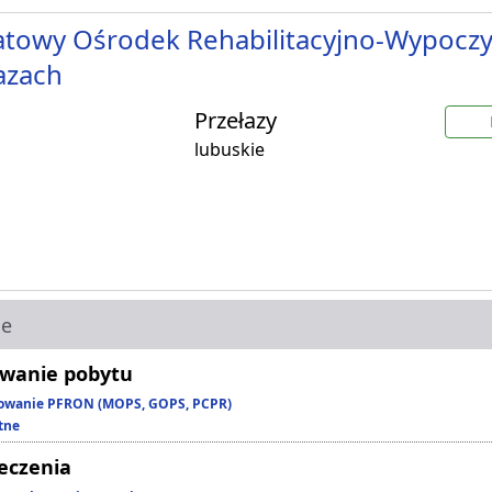
towy Ośrodek Rehabilitacyjno-Wypocz
azach
Przełazy
lubuskie
ie
wanie pobytu
owanie PFRON (MOPS, GOPS, PCPR)
tne
leczenia