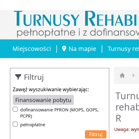
|
|
Miejscowości
Na mapie
Turnusy re
Filtruj
Strona 
Zawęź wyszukiwanie wybierając:
Turnu
Finansowanie pobytu
rehab
dofinansowanie PFRON (MOPS, GOPS,
R
PCPR)
pełnopłatne
Uwaga: wyni