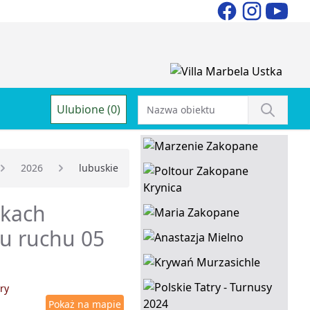
Ulubione (0)
2026
lubuskie
dkach
du ruchu 05
ry
Pokaż na mapie