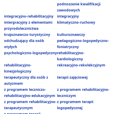
podnoszenie kwalifikacji
zawodowych
integracyjno-rehabilitacyjny
integracyjny
intergracyjny z elementami
klimatyczno-ruchowy
przyrodolecznictwa
krajoznawczo-turystyczny
kulturoznawczy
odchudzający dla osób
pedagogiczno-logopedyczno-
otyłych
foniatryczny
psychologiczno-logopedyczny
rehabilitacyjno-
kardiologiczny
rehabilitacyjno-
rekreacyjno-rekolekcyjnym
kinezjologiczny
terapeutyczny dla osób z
terapii zajęciowej
autyzmem
z programem leczniczo-
z programem rehabilitacyjno-
rehabilitacyjno-edukacyjnym
leczniczym
z programem rehabilitacyjno-
z programem terapii
terapeutycznym
logopedycznej
z programem terapii