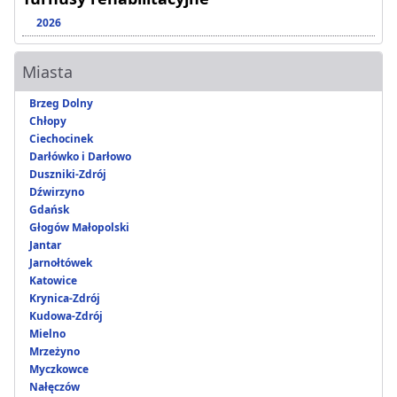
2026
Miasta
Brzeg Dolny
Chłopy
Ciechocinek
Darłówko i Darłowo
Duszniki-Zdrój
Dźwirzyno
Gdańsk
Głogów Małopolski
Jantar
Jarnołtówek
Katowice
Krynica-Zdrój
Kudowa-Zdrój
Mielno
Mrzeżyno
Myczkowce
Nałęczów