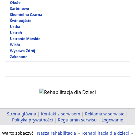
Okole
Sarbinowo
Skomielna Czarna
Świnoujście
Ustka
Ustroń
Ustronie Morskie
Wisła
Wysowa-Zdrój
Zakopane
Strona główna
|
Kontakt z serwisem
|
Reklama w serwisie
|
Polityka prywatności
|
Regulamin serwisu
|
Logowanie
Warto zobaczyć:
Nasza rehabilitacja
-
Rehabilitacja dla dzieci
-