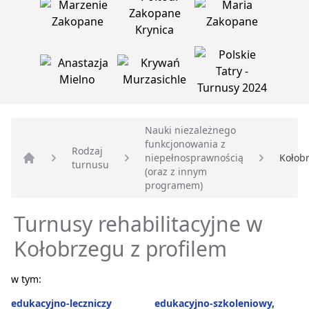
Nauki niezależnego
funkcjonowania z
Rodzaj
niepełnosprawnością
Kołob
turnusu
Strona główna
(oraz z innym
programem)
Turnusy rehabilitacyjne w
Kołobrzegu z profilem
w tym:
edukacyjno-leczniczy
edukacyjno-szkoleniowy,