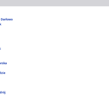
i Darłowo
k
c
orska
dzie
drój