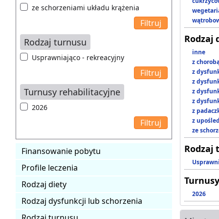
cukrzyc
ze schorzeniami układu krążenia
wegetari
wątrobo
Rodzaj 
Rodzaj turnusu
inne
Usprawniająco - rekreacyjny
z chorob
z dysfun
z dysfun
Turnusy rehabilitacyjne
z dysfun
z dysfun
2026
z padacz
z upośl
ze schor
Rodzaj 
Finansowanie pobytu
Usprawni
Profile leczenia
Turnusy
Rodzaj diety
2026
Rodzaj dysfunkcji lub schorzenia
Rodzaj turnusu