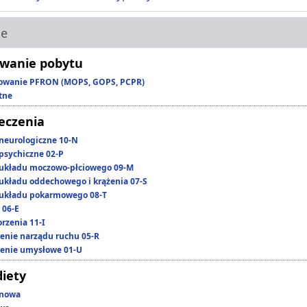
ie
wanie pobytu
owanie PFRON (MOPS, GOPS, PCPR)
tne
leczenia
neurologiczne 10-N
psychiczne 02-P
układu moczowo-płciowego 09-M
układu oddechowego i krążenia 07-S
układu pokarmowego 08-T
 06-E
rzenia 11-I
enie narządu ruchu 05-R
enie umysłowe 01-U
diety
enowa