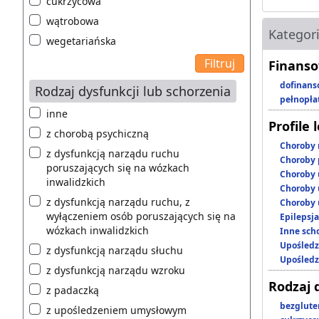
cukrzycowa
wątrobowa
Kategor
wegetariańska
Finanso
dofinans
Rodzaj dysfunkcji lub schorzenia
pełnopła
inne
Profile 
z chorobą psychiczną
Choroby 
z dysfunkcją narządu ruchu
Choroby 
poruszających się na wózkach
Choroby 
inwalidzkich
Choroby 
z dysfunkcją narządu ruchu, z
Choroby 
wyłączeniem osób poruszających się na
Epilepsja
wózkach inwalidzkich
Inne scho
Upośledz
z dysfunkcją narządu słuchu
Upośledz
z dysfunkcją narządu wzroku
Rodzaj 
z padaczką
bezglut
z upośledzeniem umysłowym