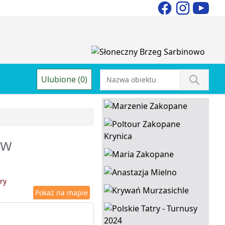
Ulubione (0)
 w
ry
Pokaż na mapie