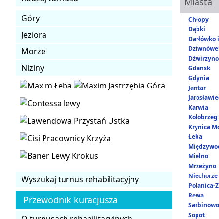
Miasta
Góry
Chłopy
Dąbki
Jeziora
Darłówko 
Dziwnówe
Morze
Dźwirzyno
Niziny
Gdańsk
Gdynia
Jantar
Jarosławie
Karwia
Kołobrzeg
Krynica M
Łeba
Międzywo
Mielno
Mrzeżyno
Niechorze
Wyszukaj turnus rehabilitacyjny
Polanica-Z
Rewa
Przewodnik kuracjusza
Sarbinowo
Sopot
O turnusach rehabilitacyjnych