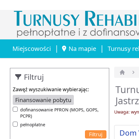
|
|
Miejscowości
Na mapie
Turnusy re
Filtruj
Strona 
Turn
Zawęź wyszukiwanie wybierając:
Jastr
Finansowanie pobytu
dofinansowanie PFRON (MOPS, GOPS,
Uwaga: wyni
PCPR)
pełnopłatne
Dom 