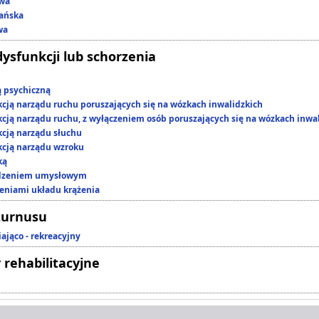
owa
ańska
wa
dysfunkcji lub schorzenia
ą psychiczną
kcją narządu ruchu poruszających się na wózkach inwalidzkich
kcją narządu ruchu, z wyłączeniem osób poruszających się na wózkach inwa
kcją narządu słuchu
kcją narządu wzroku
ką
edzeniem umysłowym
zeniami układu krążenia
turnusu
ająco - rekreacyjny
 rehabilitacyjne