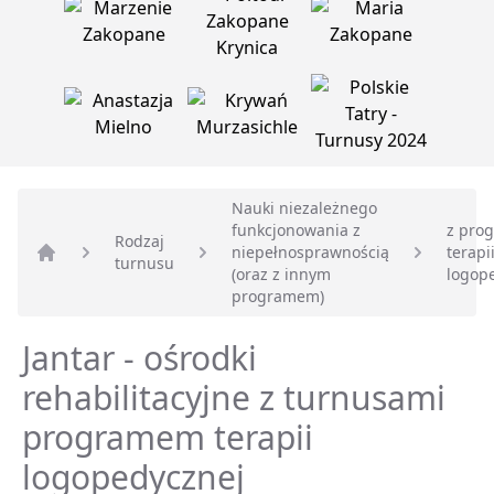
Nauki niezależnego
funkcjonowania z
z pro
Rodzaj
niepełnosprawnością
terapi
turnusu
Strona główna
(oraz z innym
logop
programem)
Jantar - ośrodki
rehabilitacyjne z turnusami
programem terapii
logopedycznej