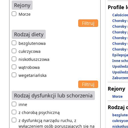
Rejony
Profile 
Morze
Całościo
Choroby 
Choroby 
Choroby 
Rodzaj diety
Choroby 
bezglutenowa
Choroby 
Choroby 
cukrzycowa
Epilepsja
niskotłuszczowa
Inne scho
Upośledz
wątrobowa
Upośledz
wegetariańska
Zaburzen
Rejony
Rodzaj dysfunkcji lub schorzenia
Morze
inne
Rodzaj 
z chorobą psychiczną
bezglut
z dysfunkcją narządu ruchu, z
cukrzyc
wyłączeniem osób poruszających się na
niskotłu