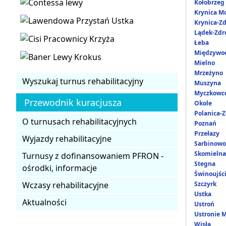
Kołobrzeg
Krynica M
Krynica-Zd
Lądek-Zdr
Łeba
Międzywo
Mielno
Mrzeżyno
Wyszukaj turnus rehabilitacyjny
Muszyna
Myczkowc
Przewodnik kuracjusza
Okole
Polanica-Z
O turnusach rehabilitacyjnych
Poznań
Przełazy
Wyjazdy rehabilitacyjne
Sarbinowo
Skomielna
Turnusy z dofinansowaniem PFRON -
Stegna
ośrodki, informacje
Świnoujśc
Wczasy rehabilitacyjne
Szczyrk
Ustka
Aktualności
Ustroń
Ustronie 
Wisła