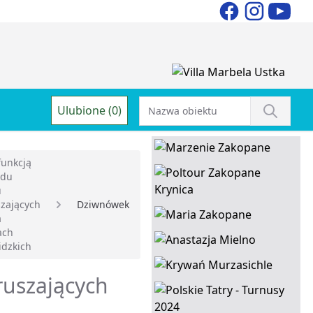
Ulubione (0)
funkcją
ądu
u
zających
Dziwnówek
a
ach
idzkich
ruszających