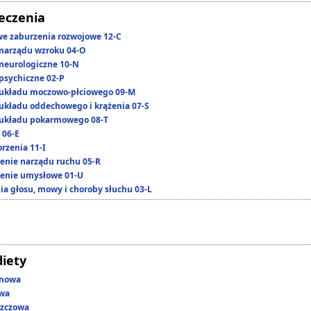
leczenia
we zaburzenia rozwojowe 12-C
narządu wzroku 04-O
neurologiczne 10-N
psychiczne 02-P
układu moczowo-płciowego 09-M
układu oddechowego i krążenia 07-S
układu pokarmowego 08-T
 06-E
rzenia 11-I
enie narządu ruchu 05-R
enie umysłowe 01-U
ia głosu, mowy i choroby słuchu 03-L
diety
enowa
owa
szczowa