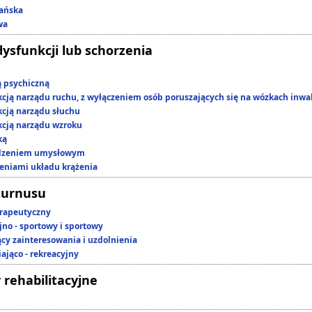
ańska
wa
dysfunkcji lub schorzenia
ą psychiczną
kcją narządu ruchu, z wyłączeniem osób poruszających się na wózkach inwa
kcją narządu słuchu
kcją narządu wzroku
ką
edzeniem umysłowym
zeniami układu krążenia
turnusu
rapeutyczny
jno - sportowy i sportowy
ący zainteresowania i uzdolnienia
ająco - rekreacyjny
 rehabilitacyjne