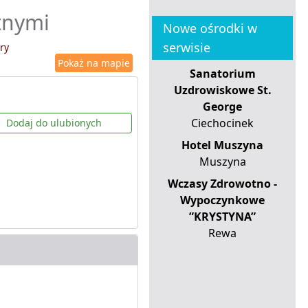
tnymi
Nowe ośrodki w
serwisie
ry
Pokaż na mapie
Sanatorium
Uzdrowiskowe St.
George
Ciechocinek
Dodaj do ulubionych
Hotel Muszyna
Muszyna
Wczasy Zdrowotno -
Wypoczynkowe
”KRYSTYNA”
Rewa