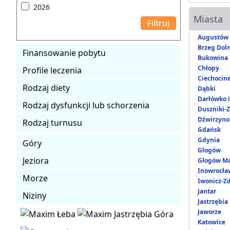
2026
Miasta
Augustów
Brzeg Dol
Finansowanie pobytu
Bukowina 
Chłopy
Profile leczenia
Ciechocin
Rodzaj diety
Dąbki
Darłówko 
Rodzaj dysfunkcji lub schorzenia
Duszniki-Z
Dźwirzyno
Rodzaj turnusu
Gdańsk
Gdynia
Góry
Głogów
Jeziora
Głogów Ma
Inowrocła
Morze
Iwonicz-Zd
Jantar
Niziny
Jastrzębia
Jaworze
Katowice