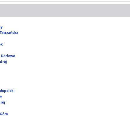
ny
Tatrzańska
ek
i Darłowo
drój
łopolski
w
rój
 Góra