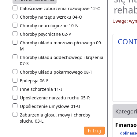
rehab
Całościowe zaburzenia rozwojowe 12-C
Choroby narządu wzroku 04-O
Uwaga: wyni
Choroby neurologiczne 10-N
Choroby psychiczne 02-P
CONT
Choroby układu moczowo-płciowego 09-
M
Choroby układu oddechowego i krążenia
07-S
Choroby układu pokarmowego 08-T
Epilepsja 06-E
Inne schorzenia 11-I
Upośledzenie narządu ruchu 05-R
Upośledzenie umysłowe 01-U
Kategor
Zaburzenia głosu, mowy i choroby
słuchu 03-L
Finanso
dofinans