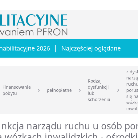
|
habilitacyjne 2026
Najczęściej oglądane
z dys
narz
Rodzaj
ruch
Finansowanie
dysfunkcji
pełnopłatne
porus
pobytu
lub
główna
się n
schorzenia
wózk
inwal
nkcja narządu ruchu u osób po
a wózkach inwalidzkich - ośrodki