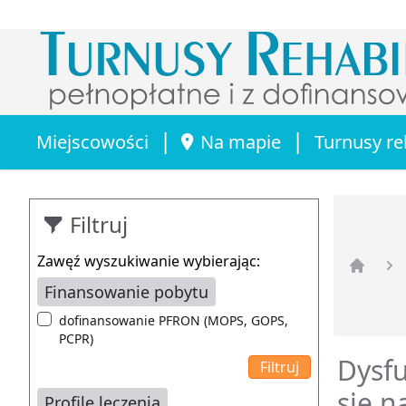
|
|
Miejscowości
Na mapie
Turnusy re
Filtruj
Zawęź wyszukiwanie wybierając:
Strona 
Finansowanie pobytu
dofinansowanie PFRON (MOPS, GOPS,
PCPR)
Dysfu
się n
Profile leczenia