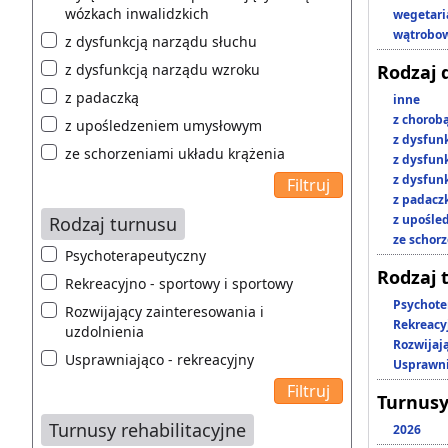
wózkach inwalidzkich
wegetari
wątrobo
z dysfunkcją narządu słuchu
z dysfunkcją narządu wzroku
Rodzaj 
z padaczką
inne
z chorob
z upośledzeniem umysłowym
z dysfun
ze schorzeniami układu krążenia
z dysfun
z dysfun
z padacz
z upośl
Rodzaj turnusu
ze schor
Psychoterapeutyczny
Rodzaj 
Rekreacyjno - sportowy i sportowy
Psychote
Rozwijający zainteresowania i
Rekreacy
uzdolnienia
Rozwijaj
Usprawniająco - rekreacyjny
Usprawni
Turnusy
Turnusy rehabilitacyjne
2026