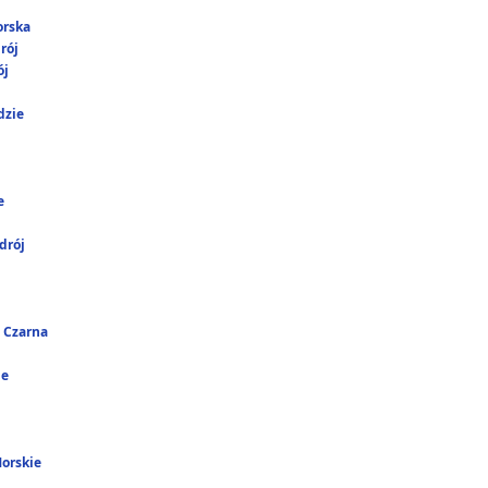
orska
rój
ój
dzie
e
drój
 Czarna
ie
Morskie