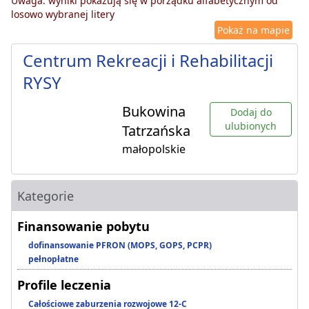
Uwaga: wyniki pokazują się w porządku alfabetycznym od
losowo wybranej litery
Pokaż na mapie
Centrum Rekreacji i Rehabilitacji
RYSY
Bukowina
Dodaj do
ulubionych
Tatrzańska
małopolskie
Kategorie
Finansowanie pobytu
dofinansowanie PFRON (MOPS, GOPS, PCPR)
pełnopłatne
Profile leczenia
Całościowe zaburzenia rozwojowe 12-C