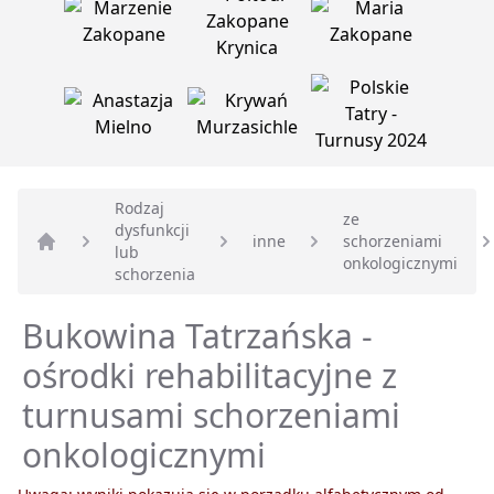
Rodzaj
ze
dysfunkcji
inne
schorzeniami
lub
Strona główna
onkologicznymi
schorzenia
Bukowina Tatrzańska -
ośrodki rehabilitacyjne z
turnusami schorzeniami
onkologicznymi