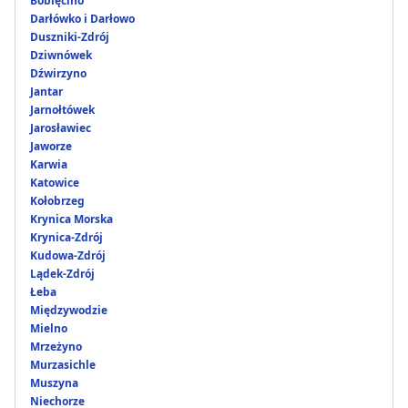
Bobięcino
Darłówko i Darłowo
Duszniki-Zdrój
Dziwnówek
Dźwirzyno
Jantar
Jarnołtówek
Jarosławiec
Jaworze
Karwia
Katowice
Kołobrzeg
Krynica Morska
Krynica-Zdrój
Kudowa-Zdrój
Lądek-Zdrój
Łeba
Międzywodzie
Mielno
Mrzeżyno
Murzasichle
Muszyna
Niechorze