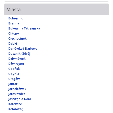
Miasta
Bobięcino
Brenna
Bukowina Tatrzańska
Chłopy
Ciechocinek
Dąbki
Darłówko i Darłowo
Duszniki-Zdrój
Dziwnówek
Dźwirzyno
Gdańsk
Gdynia
Głogów
Jantar
Jarnołtówek
Jarosławiec
Jastrzębia Góra
Katowice
Kołobrzeg