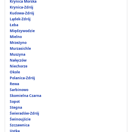
Krynica Morska
Krynica-Zdrój
Kudowa-Zdrój
Lądek-Zdrój
Łeba
Międzywodzie
Mielno
Mrzeżyno
Murzasichle
Muszyna
Nałęczów
Niechorze
Okole
Polanica-Zdrój
Rewa
Sarbinowo
Skomielna Czarna
Sopot
Stegna
Świeradów-Zdrój
Świnoujście
Szczawnica
Ustka