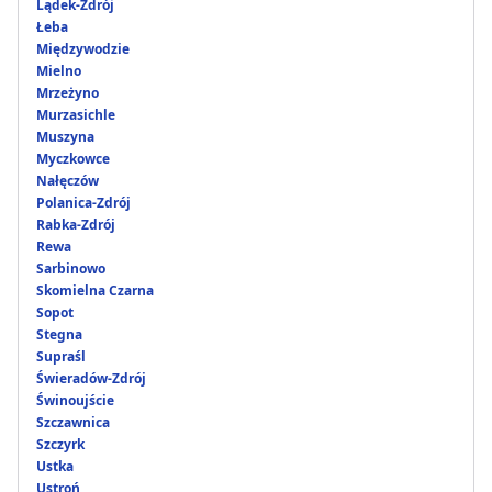
Lądek-Zdrój
Łeba
Międzywodzie
Mielno
Mrzeżyno
Murzasichle
Muszyna
Myczkowce
Nałęczów
Polanica-Zdrój
Rabka-Zdrój
Rewa
Sarbinowo
Skomielna Czarna
Sopot
Stegna
Supraśl
Świeradów-Zdrój
Świnoujście
Szczawnica
Szczyrk
Ustka
Ustroń