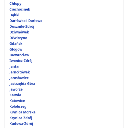
Chłopy
Ciechocinek
Dąbki
Darłówko i Darłowo
Duszniki-Zdrój
Dziwnówek
Dźwirzyno
Gdańsk
Głogów
Inowrocław
Iwonicz-Zdrój
Jantar
Jarnołtówek
Jarosławiec
Jastrzębia Góra
Jaworze
Karwia
Katowice
Kołobrzeg
Krynica Morska
Krynica-Zdrój
Kudowa-Zdrój