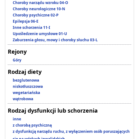
Choroby narządu wzroku 04-O
Choroby neurologiczne 10-N
Choroby psychiczne 02-P
Epilepsja 06-E
Inne schorzenia 11-I
Upośledzenie umysłowe 01-U
Zaburzenia głosu, mowy i choroby słuchu 03-L
Rejony
Góry
Rodzaj diety
bezglutenowa
niskotłuszczowa
wegetariańska
wątrobowa
Rodzaj dysfunkcji lub schorzenia
inne
z chorobą psychiczną
z dysfunkcją narządu ruchu, z wyłączeniem osób poruszających
się na wózkach inwalidzkich