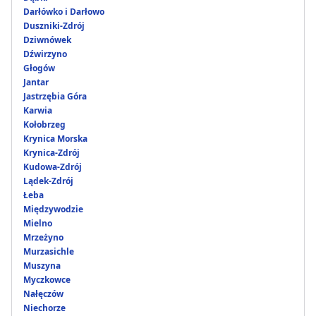
Darłówko i Darłowo
Duszniki-Zdrój
Dziwnówek
Dźwirzyno
Głogów
Jantar
Jastrzębia Góra
Karwia
Kołobrzeg
Krynica Morska
Krynica-Zdrój
Kudowa-Zdrój
Lądek-Zdrój
Łeba
Międzywodzie
Mielno
Mrzeżyno
Murzasichle
Muszyna
Myczkowce
Nałęczów
Niechorze