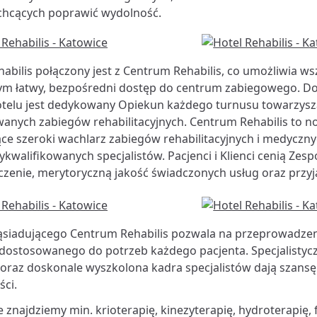
chcących poprawić wydolność.
habilis połączony jest z Centrum Rehabilis, co umożliwia 
ym łatwy, bezpośredni dostęp do centrum zabiegowego. 
otelu jest dedykowany Opiekun każdego turnusu towarzys
anych zabiegów rehabilitacyjnych. Centrum Rehabilis to n
ce szeroki wachlarz zabiegów rehabilitacyjnych i medyczn
ykwalifikowanych specjalistów. Pacjenci i Klienci cenią Zespó
zenie, merytoryczną jakość świadczonych usług oraz przyj
ąsiadującego Centrum Rehabilis pozwala na przeprowadze
 dostosowanego do potrzeb każdego pacjenta. Specjalisty
oraz doskonale wyszkolona kadra specjalistów dają szansę
ci.
e znajdziemy min. krioterapię, kinezyterapię, hydroterapię,