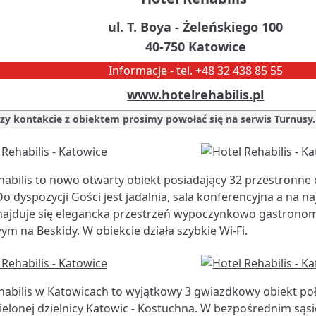
ul. T. Boya - Żeleńskiego 100
40-750 Katowice
Informacje - tel. +48 32 438 85 55
www.hotelrehabilis.pl
zy kontakcie z obiektem prosimy powołać się na serwis Turnusy.
habilis to nowo otwarty obiekt posiadający 32 przestronn
Do dyspozycji Gości jest jadalnia, sala konferencyjna a na 
najduje się elegancka przestrzeń wypoczynkowo gastronom
m na Beskidy. W obiekcie działa szybkie Wi-Fi.
habilis w Katowicach to wyjątkowy 3 gwiazdkowy obiekt po
ielonej dzielnicy Katowic - Kostuchna. W bezpośrednim sąsi