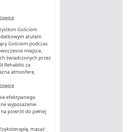
wszystkim Gościom
Dodatkowym atutem
zący Gościom podczas
owoczesne miejsce,
ych świadczonych przez
ł Rehabilis za
azna atmosferę.
nie efektywnego
czne wyposażenie
 na powrót do pełnej
 fizykoterapię, masaż