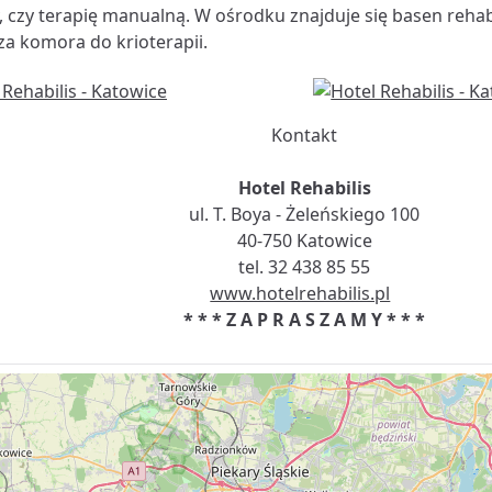
y, czy terapię manualną. W ośrodku znajduje się basen rehab
a komora do krioterapii.
Kontakt
Hotel Rehabilis
ul. T. Boya - Żeleńskiego 100
40-750 Katowice
tel. 32 438 85 55
www.hotelrehabilis.pl
* * * Z A P R A S Z A M Y * * *