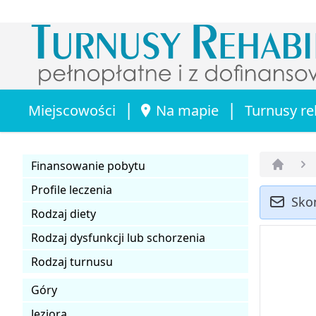
|
|
Miejscowości
Na mapie
Turnusy re
Finansowanie pobytu
Strona 
Profile leczenia
Sko
Rodzaj diety
Rodzaj dysfunkcji lub schorzenia
Rodzaj turnusu
Góry
Jeziora