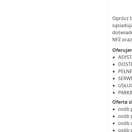
Oprócz b
sąsiaduj
doświadc
NFZ oraz
Oferuje
ASYST
DOST
PEŁNE
SERWI
USŁUG
PARK
Oferta s
osób 
osób 
osób 
osób 