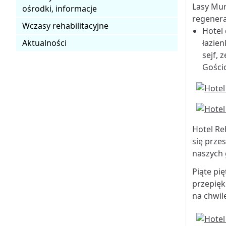
Lasy Mur
ośrodki, informacje
regenerac
Wczasy rehabilitacyjne
Hotel
Aktualności
łazien
sejf,
Gości
Hotel Re
się prze
naszych 
Piąte pi
przepięk
na chwil