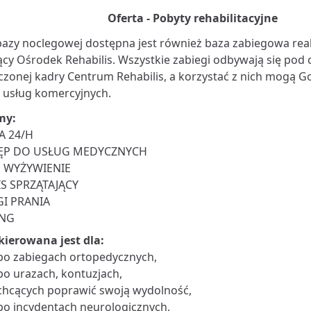
Oferta - Pobyty rehabilitacyjne
azy noclegowej dostępna jest również baza zabiegowa rea
ący Ośrodek Rehabilis. Wszystkie zabiegi odbywają się pod
zonej kadry Centrum Rehabilis, a korzystać z nich mogą G
 usług komercyjnych.
my:
A 24/H
ĘP DO USŁUG MEDYCZNYCH
 WYŻYWIENIE
S SPRZĄTAJĄCY
I PRANIA
ING
kierowana jest dla:
po zabiegach ortopedycznych,
po urazach, kontuzjach,
chcących poprawić swoją wydolność,
po incydentach neurologicznych,