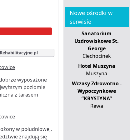
Nowe ośrodki w
serwisie
Sanatorium
Uzdrowiskowe St.
George
Rehabilitacyjne.pl
Ciechocinek
Hotel Muszyna
Muszyna
e dobrze wyposażone
Wczasy Zdrowotno -
najwyższym poziomie
Wypoczynkowe
iczna z tarasem
”KRYSTYNA”
Rewa
łożony w południowej,
edztwie znajdują się