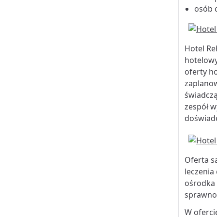
osób 
Hotel Re
hotelow
oferty h
zaplanow
świadczą
zespół w
doświadc
Oferta s
leczenia
ośrodka 
sprawnoś
W oferci