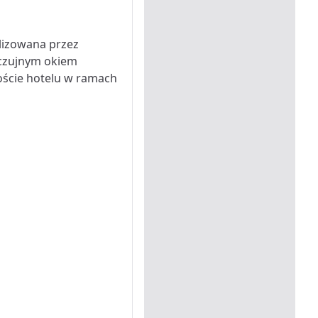
lizowana przez
 czujnym okiem
oście hotelu w ramach