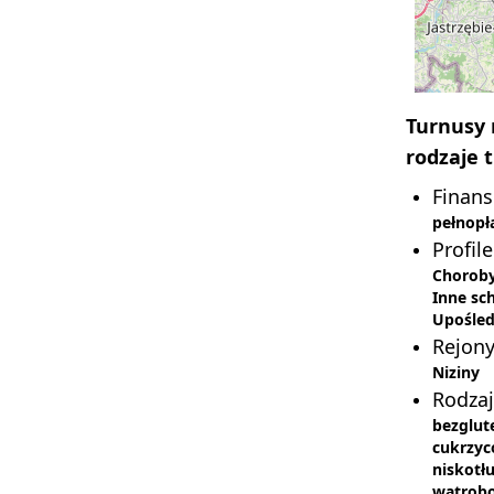
Turnusy 
rodzaje t
Finan
pełnopł
Profile
Choroby
Inne sch
Upośled
Rejon
Niziny
Rodzaj
bezglu
cukrzy
niskotł
wątrob