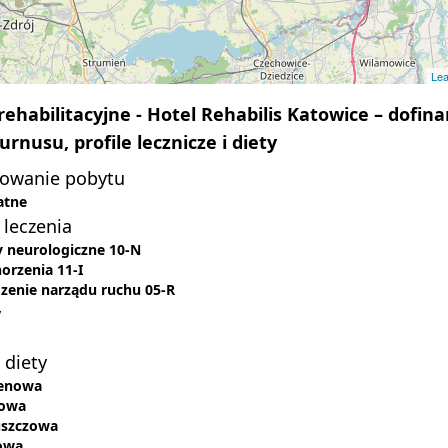
Lea
rehabilitacyjne - Hotel Rehabilis Katowice – dofi
urnusu, profile lecznicze i diety
sowanie pobytu
atne
 leczenia
 neurologiczne 10-N
orzenia 11-I
zenie narządu ruchu 05-R
y
 diety
tenowa
cowa
uszczowa
owa