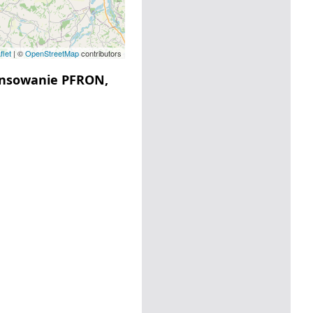
flet
| ©
OpenStreetMap
contributors
nansowanie PFRON,