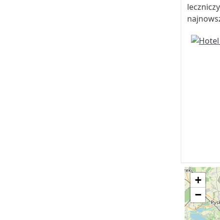
lecznicz
najnowsz
+
−