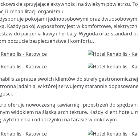
ckowskie sprzyjające aktywności na świeżym powietrzu. To
ji i rehabilitacji organizmu.
 dysponuje pokojami jednoosobowymi oraz dwuosobowymi
ką. Każdy pokój wyposażony jest w komfortowe, elektryczne
 zestaw do parzenia kawy i herbaty. Wygoda oraz standard 
om poczucie bezpieczeństwa i komfortu.
habilis zaprasza swoich klientów do strefy gastronomicznej
stronna jadalnia, w której serwujemy starannie dopasowane
gości.
ętro oferuje nowoczesną kawiarnię i przestrzeń do spędzan
nym widokiem na śląską architekturę. Każdy klient hotelu 
ę wytchnienia i odpoczynku na tarasie widokowym.