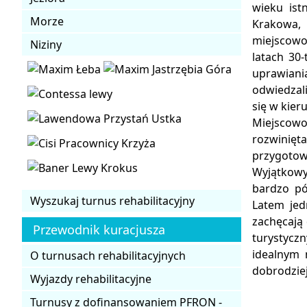
wieku ist
Morze
Krakowa,
miejscowo
Niziny
latach 30
uprawiani
odwiedzali
się w kier
Miejscowo
rozwinięta
przygotow
Wyjątkowy
bardzo pó
Wyszukaj turnus rehabilitacyjny
Latem jed
zachęcają
Przewodnik kuracjusza
turystycz
idealnym 
O turnusach rehabilitacyjnych
dobrodziej
Wyjazdy rehabilitacyjne
Turnusy z dofinansowaniem PFRON -