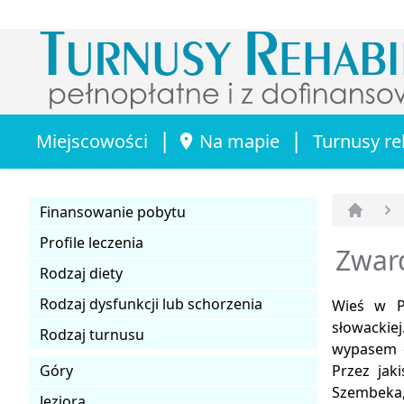
|
|
Miejscowości
Na mapie
Turnusy re
Finansowanie pobytu
Strona 
Profile leczenia
Zward
Rodzaj diety
Rodzaj dysfunkcji lub schorzenia
Wieś w P
słowackie
Rodzaj turnusu
wypasem o
Góry
Przez jak
Szembeka,
Jeziora