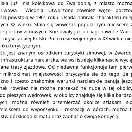
niała już linia kolejkowa do Zwardonia, z miasto możn
 Lwowa i Wiednia. Utworzono również węzeł poczto
ści powstała w 1901 roku. Osada nabrała charakteru miej
-tych XX wieku. Stała się wówczas popularnym miejscem
a sportów zimowych. Kursowały już pociągi nawet z Wars
 turyści z całej Polski. Po okresie wojennym w XX wieku mi
unku turystycznym.
ść jest znanym ośrodkiem turystyki zimowej, w Zwardon
 infrastruktura narciarska, we wsi istnieje kilkanaście wyc
ane trasy zjazdowe. Od niedawna funkcjonuje tam pierw
 mikroklimat miejscowości przyczynia się do tego, że 
źno i często znakomite warunki narciarskie panują jesz
nak również nie można narzekać na nudę w tej okolicy.
 do pieszych wędrówek, w okolicy znajduje się kilka bard
nych, można również przemierzać okolice szlakami sł
miejscem do wypoczynku i rekreacji w górach, można t
stw górskiego klimatu oraz zadbać o swoją kondycję.