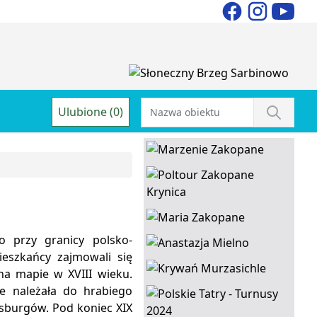
Ulubione (0)
 przy granicy polsko-
ieszkańcy zajmowali się
na mapie w XVIII wieku.
ie należała do hrabiego
bsburgów. Pod koniec XIX