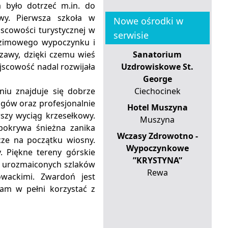
a było dotrzeć m.in. do
wy. Pierwsza szkoła w
Nowe ośrodki w
scowości turystycznej w
serwisie
 zimowego wypoczynku i
zawy, dzięki czemu wieś
Sanatorium
ejscowość nadal rozwijała
Uzdrowiskowe St.
George
iu znajduje się dobrze
Ciechocinek
iągów oraz profesjonalnie
Hotel Muszyna
szy wyciąg krzesełkowy.
Muszyna
pokrywa śnieżna zanika
Wczasy Zdrowotno -
cze na początku wiosny.
Wypoczynkowe
 Piękne tereny górskie
”KRYSTYNA”
zo urozmaiconych szlaków
Rewa
owackimi. Zwardoń jest
am w pełni korzystać z