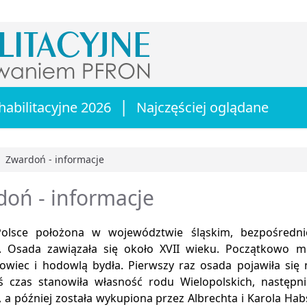
|
habilitacyjne 2026
Najczęściej oglądane
Zwardoń - informacje
główna
oń - informacje
olsce położona w województwie śląskim, bezpośrednio
j. Osada zawiązała się około XVII wieku. Początkowo m
wiec i hodowlą bydła. Pierwszy raz osada pojawiła się 
iś czas stanowiła własność rodu Wielopolskich, następn
 a później została wykupiona przez Albrechta i Karola Ha