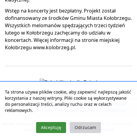
Wstęp na koncerty jest bezpłatny. Projekt został
dofinansowany ze środków Gminu Miasta Kołobrzegu.
Wszystkich melomanów spędzających trzeci tydzień
lutego w Kołobrzegu zachęcamy do udziału w
koncertach. Więcej informacji na stronie miejskiej
Kołobrzegu www.kolobrzeg.pl.
Ta strona używa plików cookie, aby zapewnić najlepszą jakość
korzystania z naszej witryny. Pliki cookie są wykorzystywane
do personalizacji treści, analizy ruchu oraz w celach
Strona główna
|
Kontakt z serwisem
|
Reklama w serwisie
|
reklamowych.
Polityka prywatności
|
Regulamin serwisu
|
Logowanie
Warto zobaczyć:
Nasza rehabilitacja
-
Rehabilitacja dla dzieci
-
Akceptuję
Odrzucam
Domy Seniora i Opieki
-
Pobyty dla zdrowia