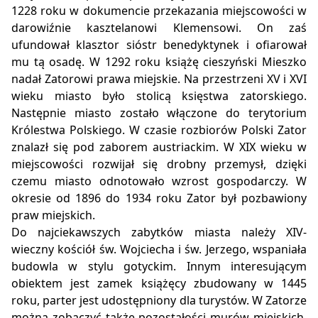
1228 roku w dokumencie przekazania miejscowości w
darowiźnie kasztelanowi Klemensowi. On zaś
ufundował klasztor sióstr benedyktynek i ofiarował
mu tą osadę. W 1292 roku książę cieszyński Mieszko
nadał Zatorowi prawa miejskie. Na przestrzeni XV i XVI
wieku miasto było stolicą księstwa zatorskiego.
Następnie miasto zostało włączone do terytorium
Królestwa Polskiego. W czasie rozbiorów Polski Zator
znalazł się pod zaborem austriackim. W XIX wieku w
miejscowości rozwijał się drobny przemysł, dzięki
czemu miasto odnotowało wzrost gospodarczy. W
okresie od 1896 do 1934 roku Zator był pozbawiony
praw miejskich.
Do najciekawszych zabytków miasta należy XIV-
wieczny kościół św. Wojciecha i św. Jerzego, wspaniała
budowla w stylu gotyckim. Innym interesującym
obiektem jest zamek książęcy zbudowany w 1445
roku, parter jest udostępniony dla turystów. W Zatorze
można zobaczyć także pozostałości murów miejskich,