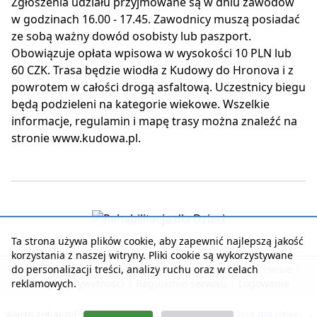
Zgłoszenia udziału przyjmowane są w dniu zawodów
w godzinach 16.00 - 17.45. Zawodnicy muszą posiadać
ze sobą ważny dowód osobisty lub paszport.
Obowiązuje opłata wpisowa w wysokości 10 PLN lub
60 CZK. Trasa będzie wiodła z Kudowy do Hronova i z
powrotem w całości drogą asfaltową. Uczestnicy biegu
będą podzieleni na kategorie wiekowe. Wszelkie
informacje, regulamin i mapę trasy można znaleźć na
stronie www.kudowa.pl.
Ta strona używa plików cookie, aby zapewnić najlepszą jakość
korzystania z naszej witryny. Pliki cookie są wykorzystywane
do personalizacji treści, analizy ruchu oraz w celach
Strona główna
|
Kontakt z serwisem
|
Reklama w serwisie
|
reklamowych.
Polityka prywatności
|
Regulamin serwisu
|
Logowanie
Warto zobaczyć:
Nasza rehabilitacja
-
Rehabilitacja dla dzieci
-