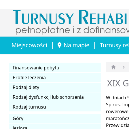
|
|
Miejscowości
Na mapie
Turnusy re
Finansowanie pobytu
Strona 
Profile leczenia
XIX G
Rodzaj diety
Rodzaj dysfunkcji lub schorzenia
W dniach 9
Spiros. Im
Rodzaj turnusu
rowerowej.
Góry
maratończ
Przewidzia
Jeziora