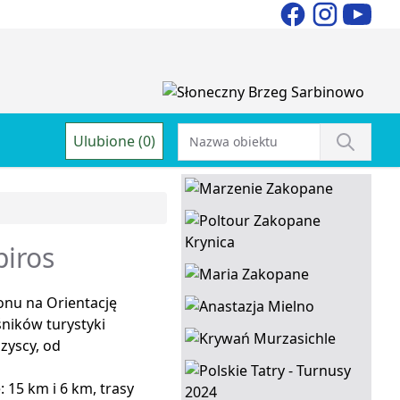
Ulubione (0)
piros
onu na Orientację
ników turystyki
zyscy, od
 15 km i 6 km, trasy