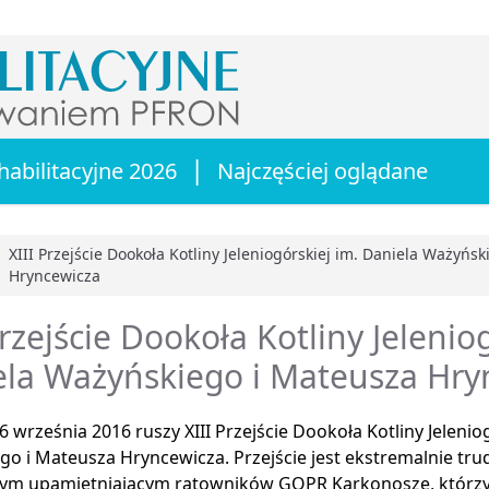
|
habilitacyjne 2026
Najczęściej oglądane
XIII Przejście Dookoła Kotliny Jeleniogórskiej im. Daniela Ważyńs
Hryncewicza
główna
Przejście Dookoła Kotliny Jelenio
ela Ważyńskiego i Mateusza Hry
6 września 2016 ruszy XIII Przejście Dookoła Kotliny Jelenio
o i Mateusza Hryncewicza. Przejście jest ekstremalnie tr
nym upamiętniającym ratowników GOPR Karkonosze, którzy 