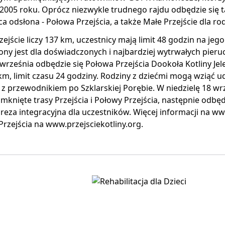
2005 roku. Oprócz niezwykle trudnego rajdu odbędzie się t
 odsłona - Połowa Przejścia, a także Małe Przejście dla rod
ejście liczy 137 km, uczestnicy mają limit 48 godzin na jeg
ny jest dla doświadczonych i najbardziej wytrwałych pieru
września odbędzie się Połowa Przejścia Dookoła Kotliny Jele
m, limit czasu 24 godziny. Rodziny z dziećmi mogą wziąć ud
 przewodnikiem po Szklarskiej Porębie. W niedzielę 18 wrz
mknięte trasy Przejścia i Połowy Przejścia, następnie odbę
preza integracyjna dla uczestników. Więcej informacji na w
Przejścia na www.przejsciekotliny.org.