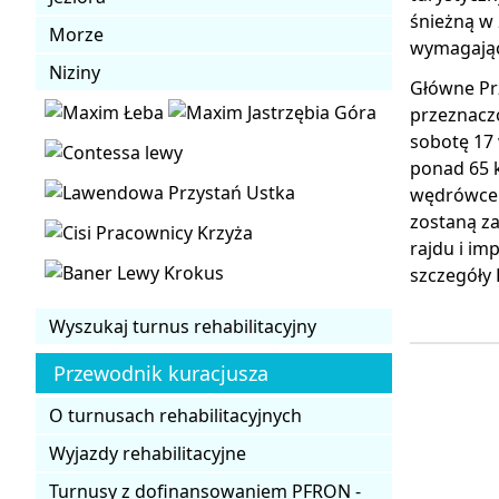
śnieżną w 
Morze
wymagająca
Niziny
Główne Prz
przeznaczo
sobotę 17 
ponad 65 k
wędrówce z
zostaną za
rajdu i im
szczegóły 
Wyszukaj turnus rehabilitacyjny
Przewodnik kuracjusza
O turnusach rehabilitacyjnych
Wyjazdy rehabilitacyjne
Turnusy z dofinansowaniem PFRON -