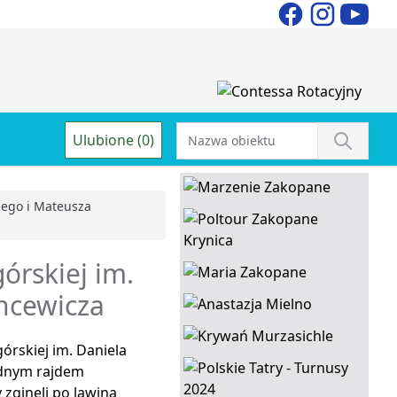
Ulubione (0)
kiego i Mateusza
górskiej im.
ncewicza
górskiej im. Daniela
udnym rajdem
zginęli po lawiną