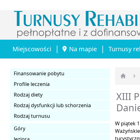
|
|
Miejscowości
Na mapie
Turnusy re
Finansowanie pobytu
Strona 
Profile leczenia
XIII 
Rodzaj diety
Dani
Rodzaj dysfunkcji lub schorzenia
Rodzaj turnusu
W piątek 1
Góry
Ważyńskieg
turystycz
Jeziora