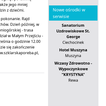
akże jego mniej
Nowe ośrodki w
zin z dziećmi.
serwisie
o pokonanie. Rajd
chów. Dzień później, w
Sanatorium
niogórskiej - trasa
Uzdrowiskowe St.
ział w Małym Przejściu -
George
eśnia o godzinie 12.00
Ciechocinek
dzie się zakończenie
Hotel Muszyna
ww.szklarskaporeba.pl,
Muszyna
Wczasy Zdrowotno -
Wypoczynkowe
”KRYSTYNA”
Rewa