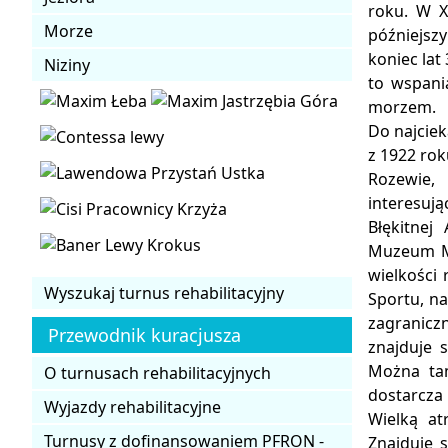
roku. W X
Morze
późniejsz
koniec lat
Niziny
to wspani
morzem.
Do najcie
z 1922 ro
Rozewie,
interesuj
Błękitne
Muzeum Mo
wielkości 
Wyszukaj turnus rehabilitacyjny
Sportu, na
zagranicz
Przewodnik kuracjusza
znajduje 
Można tam
O turnusach rehabilitacyjnych
dostarcza
Wyjazdy rehabilitacyjne
Wielką at
Turnusy z dofinansowaniem PFRON -
Znajduje 