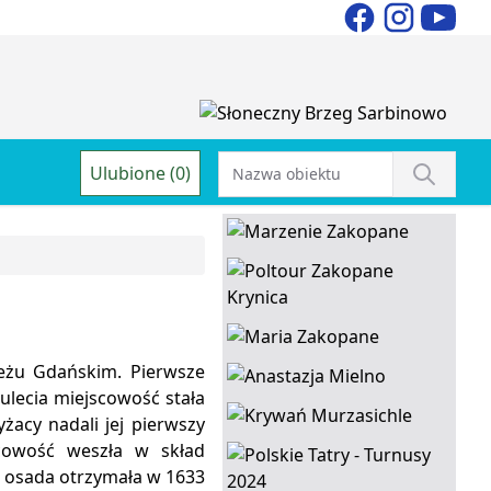
Ulubione (0)
eżu Gdańskim. Pierwsze
ulecia miejscowość stała
żacy nadali jej pierwszy
scowość weszła w skład
IV osada otrzymała w 1633