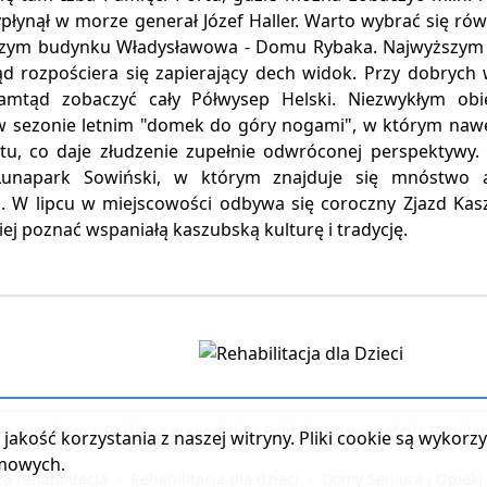
płynął w morze generał Józef Haller. Warto wybrać się ró
zym budynku Władysławowa - Domu Rybaka. Najwyższym p
kąd rozpościera się zapierający dech widok. Przy dobry
mtąd zobaczyć cały Półwysep Helski. Niezwykłym obi
w sezonie letnim "domek do góry nogami", w którym na
itu, co daje złudzenie zupełnie odwróconej perspektywy.
unapark Sowiński, w którym znajduje się mnóstwo at
. W lipcu w miejscowości odbywa się coroczny Zjazd Ka
ej poznać wspaniałą kaszubską kulturę i tradycję.
t z serwisem
|
Reklama w serwisie
|
Polityka prywatności
|
Regulam
jakość korzystania z naszej witryny. Pliki cookie są wykor
amowych.
a rehabilitacja
-
Rehabilitacja dla dzieci
-
Domy Seniora i Opieki