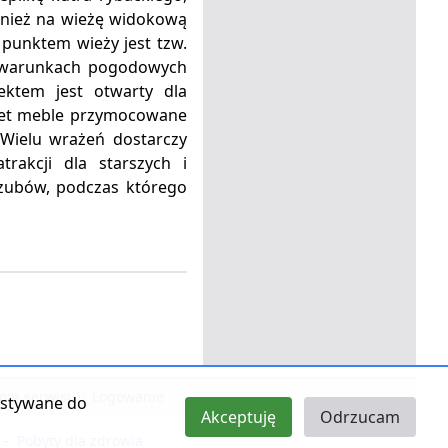
wnież na wieżę widokową
unktem wieży jest tzw.
ch warunkach pogodowych
ektem jest otwarty dla
wet meble przymocowane
 Wielu wrażeń dostarczy
rakcji dla starszych i
szubów, podczas którego
in serwisu
|
Logowanie
zystywane do
Akceptuję
Odrzucam
-
Pobyty dla zdrowia