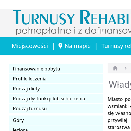
|
|
Miejscowości
Na mapie
Turnusy re
Finansowanie pobytu
Strona 
Profile leczenia
Wład
Rodzaj diety
Rodzaj dysfunkcji lub schorzenia
Miasto po
wzmianki o
Rodzaj turnusu
się własno
Góry
przywilej
starostwa 
Jeziora