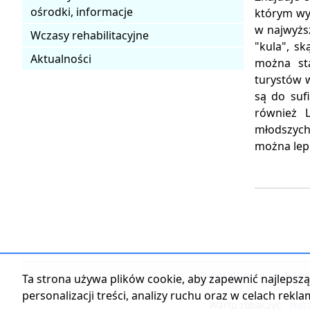
ośrodki, informacje
którym wy
w najwyżs
Wczasy rehabilitacyjne
"kula", s
Aktualności
można sta
turystów 
są do suf
również L
młodszych
można lepi
Strona główna
|
Kontak
Ta strona używa plików cookie, aby zapewnić najlepszą 
personalizacji treści, analizy ruchu oraz w celach rekl
Warto zobaczyć:
Nasz