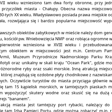
VII wieku wzniesiono tam dwa forty obronne, przy jed
y przyczółek miasta - Chałupy. Obecna nazwa miejscowo
 30-tych XX wieku. Władysławowo posiada prawa miejskie od
ała, rozwijająca się i bardzo popularna miejscowość w
kawszych obiektów zabytkowych w mieście należy dom gene
ku, kościół pw. Wniebowzięcia NMP oraz robiąca ogromne w
 pierwotnie wzniesiona w XVIII wieku i przebudowan
ącym obiektem w miejscowości jest m.in. Centrum Pami
j Armii, Muzeum Przyrodnicze Nadmorskiego Parku Kra
tyli oraz unikalny w skali kraju "Ocean Park", gdzie mo
różnorodne ryby oraz ssaki morskie. Inną atrakcją miejsc
 której znajdują się ozdobne płyty chodnikowe z nazwiska
nych. Oczywiście turystów do miasta przyciąga głównie ws
się tam 15 kąpielisk morskich, w tamtejszych piaskach m
 wypożyczyć skutery wodne oraz skusić się na dużą da
 rejs "bananem".
rakcją miasta jest tamtejszy port rybacki, należący do
się tam Izba Pamięci Portu, gdzie można zobaczyć m.in. r