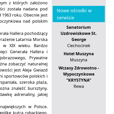
nym z których założono
ści została nadana pod
Nowe ośrodki w
 1963 roku. Obecnie jest
serwisie
ypoczynkowa nad polskim
Sanatorium
rała Hallera pochodzący
Uzdrowiskowe St.
rażenie Latarnia Morska
George
a w XIX wieku. Bardzo
Ciechocinek
ęci Generała Hallera i
Hotel Muszyna
jobrazowego, Prywatne
Muszyna
żna zobaczyć naturalnej
Wczasy Zdrowotno -
owości jest Aleja Gwiazd
Wypoczynkowe
mi sportowców polskich i
”KRYSTYNA”
paniała, szeroka plaża,
Rewa
ożna znaleźć bursztyny.
wkę adrenaliny, jakiej
 największych w Polsce.
eplikę kutra rybackiego,