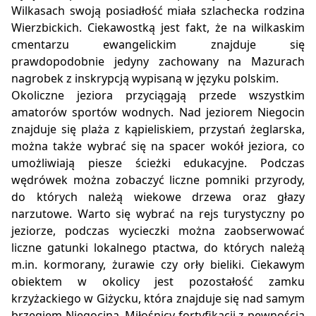
Wilkasach swoją posiadłość miała szlachecka rodzina
Wierzbickich. Ciekawostką jest fakt, że na wilkaskim
cmentarzu ewangelickim znajduje się
prawdopodobnie jedyny zachowany na Mazurach
nagrobek z inskrypcją wypisaną w języku polskim.
Okoliczne jeziora przyciągają przede wszystkim
amatorów sportów wodnych. Nad jeziorem Niegocin
znajduje się plaża z kąpieliskiem, przystań żeglarska,
można także wybrać się na spacer wokół jeziora, co
umożliwiają piesze ścieżki edukacyjne. Podczas
wędrówek można zobaczyć liczne pomniki przyrody,
do których należą wiekowe drzewa oraz głazy
narzutowe. Warto się wybrać na rejs turystyczny po
jeziorze, podczas wycieczki można zaobserwować
liczne gatunki lokalnego ptactwa, do których należą
m.in. kormorany, żurawie czy orły bieliki. Ciekawym
obiektem w okolicy jest pozostałość zamku
krzyżackiego w Giżycku, która znajduje się nad samym
brzegiem Niegocina. Miłośnicy fortyfikacji z pewnością