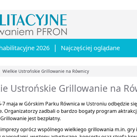
|
habilitacyjne 2026
Najczęściej oglądane
Wielkie Ustrońskie Grillowanie na Równicy
główna
ie Ustrońskie Grillowanie na Ró
5-7 maja w Górskim Parku Równica w Ustroniu odbędzie się
e. Organizatorzy zadbali o bardzo bogaty program aktrakc
 Grillowanie jest bezpłatny.
mprezy oprócz wspólnego wielkiego grillowania m.in. gry i
 nagrodami, występy artystyczne, koncerty oraz strefa krw