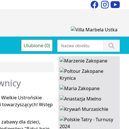
Ulubione (0)
wnicy
 Wielkie Ustrońskie
ji towarzyszących! Wstęp
 zabawy dla dzieci,
iodawstwa "Ratuj życie