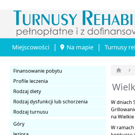
|
|
Miejscowości
Na mapie
Turnusy re
Finansowanie pobytu
Strona 
Profile leczenia
Wielk
Rodzaj diety
Rodzaj dysfunkcji lub schorzenia
W dniach 
Grillowani
Rodzaj turnusu
na Wielkie
Góry
W ramach i
Jeziora
konkursy z