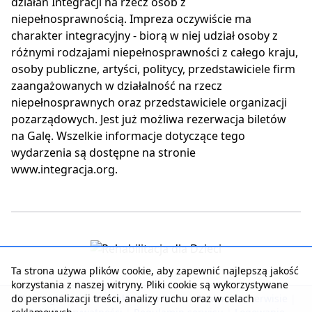
działań Integracji na rzecz osób z
niepełnosprawnością. Impreza oczywiście ma
charakter integracyjny - biorą w niej udział osoby z
różnymi rodzajami niepełnosprawności z całego kraju,
osoby publiczne, artyści, politycy, przedstawiciele firm
zaangażowanych w działalność na rzecz
niepełnosprawnych oraz przedstawiciele organizacji
pozarządowych. Jest już możliwa rezerwacja biletów
na Galę. Wszelkie informacje dotyczące tego
wydarzenia są dostępne na stronie
www.integracja.org.
Ta strona używa plików cookie, aby zapewnić najlepszą jakość
korzystania z naszej witryny. Pliki cookie są wykorzystywane
do personalizacji treści, analizy ruchu oraz w celach
Strona główna
|
Kontakt z serwisem
|
Reklama w serwisie
|