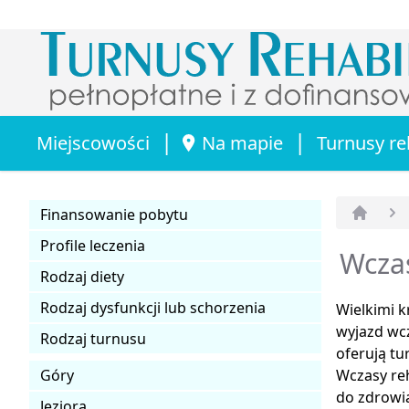
|
|
Miejscowości
Na mapie
Turnusy re
Finansowanie pobytu
Strona 
Profile leczenia
Wczas
Rodzaj diety
Rodzaj dysfunkcji lub schorzenia
Wielkimi 
wyjazd wcz
Rodzaj turnusu
oferują t
Góry
Wczasy reh
do zdrowia
Jeziora