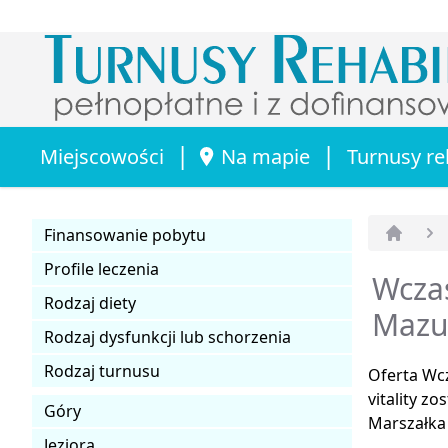
|
|
Miejscowości
Na mapie
Turnusy re
Finansowanie pobytu
Strona 
Profile leczenia
Wcza
Rodzaj diety
Mazu
Rodzaj dysfunkcji lub schorzenia
Rodzaj turnusu
Oferta Wc
vitality 
Góry
Marszałka
Jeziora