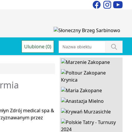
Ulubione (0)
rmia
yn Zdrój medical spa &
 przyznawanym przez