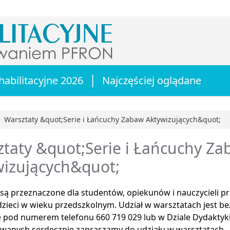
|
habilitacyjne 2026
Najczęściej oglądane
Warsztaty &quot;Serie i Łańcuchy Zabaw Aktywizujących&quot;
główna
taty &quot;Serie i Łańcuchy Z
wizujących&quot;
są przeznaczone dla studentów, opiekunów i nauczycieli p
zieci w wieku przedszkolnym. Udział w warsztatach jest bez
e pod numerem telefonu 660 719 029 lub w Dziale Dydaktyk
owanych serdecznie zapraszamy do udziału w warsztatach.