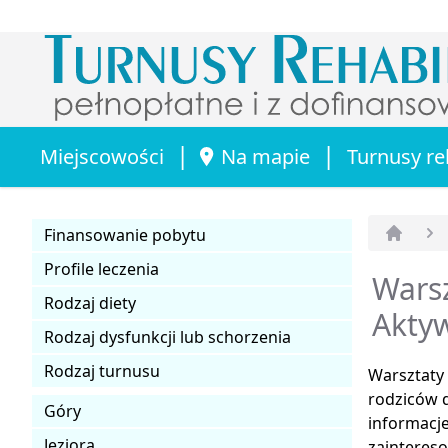
|
|
Miejscowości
Na mapie
Turnusy re
Finansowanie pobytu
Strona 
Profile leczenia
Warsz
Rodzaj diety
Akty
Rodzaj dysfunkcji lub schorzenia
Rodzaj turnusu
Warsztaty 
rodziców d
Góry
informacj
Jeziora
zainteres