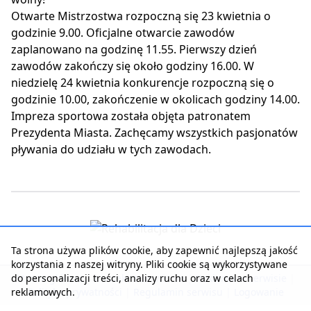
Otwarte Mistrzostwa rozpoczną się 23 kwietnia o
godzinie 9.00. Oficjalne otwarcie zawodów
zaplanowano na godzinę 11.55. Pierwszy dzień
zawodów zakończy się około godziny 16.00. W
niedzielę 24 kwietnia konkurencje rozpoczną się o
godzinie 10.00, zakończenie w okolicach godziny 14.00.
Impreza sportowa została objęta patronatem
Prezydenta Miasta. Zachęcamy wszystkich pasjonatów
pływania do udziału w tych zawodach.
Ta strona używa plików cookie, aby zapewnić najlepszą jakość
korzystania z naszej witryny. Pliki cookie są wykorzystywane
do personalizacji treści, analizy ruchu oraz w celach
Strona główna
|
Kontakt z serwisem
|
Reklama w serwisie
|
reklamowych.
Polityka prywatności
|
Regulamin serwisu
|
Logowanie